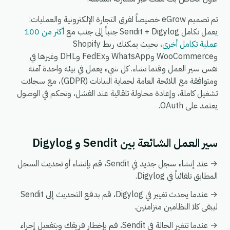
تم تصميم eGrow خصيصاً لفرق التجارة الإلكترونية والعمليات:
يعمل تكامل Sendit + Digylog جنباً إلى جنب مع
أكثر من 100
عملية تكامل أخرى
، بحيث يمكنك ربط Shopify
وWooCommerce وWhatsApp وFedEx وDHL وغيرها في
نفس سير العمل وقتما تشاء. كل شيء يعمل في بيئة واحدة آمنة
ومتوافقة مع اللائحة العامة لحماية البيانات (GDPR)، مع سجلات
تشغيل كاملة، وإعادة محاولة تلقائية عند الفشل، وتحكم في الوصول
يعتمد على OAuth.
سير العمل الشائعة بين Sendit و Digylog
→ عند إنشاء سجل جديد في Sendit، قم بإنشاء أو تحديث السجل
المطابق تلقائياً في Digylog.
→ عندما يحدث تغيير في Digylog، قم بدفع التحديث إلى Sendit
ليبقى كلا النظامين متزامنين.
→ عندما تتغير الحالة في Sendit، قم بإخطار فريقك وبتفعيل إجراء