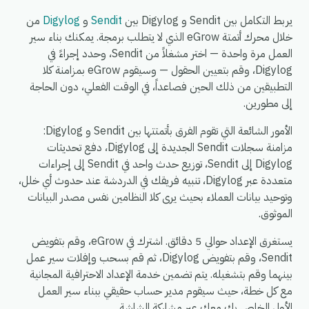
يربط التكامل بين Sendit و Digylog بين
Sendit
و
Digylog
من
خلال محرك أتمتة eGrow الذي لا يتطلب برمجة. يمكنك بناء سير
العمل مرة واحدة — اختر مشغلاً من Sendit، وحدد إجراءً في
Digylog، وقم بتعيين الحقول — وسيقوم eGrow بمزامنة كلا
التطبيقين من ذلك الحين فصاعداً، في الوقت الفعلي، دون الحاجة
إلى مطورين.
الأمور الشائعة التي تقوم الفرق بأتمتتها بين Sendit و Digylog:
مزامنة سجلات Sendit الجديدة إلى Digylog، دفع تحديثات
Digylog إلى Sendit، توزيع حدث واحد في Sendit إلى إجراءات
متعددة عبر Digylog، تنبيه فريقك في الدردشة عند حدوث أي خلل،
وتوحيد بيانات العملاء بحيث يرى كلا النظامين نفس مصدر البيانات
الموثوق.
يستغرق الإعداد حوالي 5 دقائق. اشترك في eGrow، وقم بتفويض
Sendit، وقم بتفويض Digylog، ثم قم بسحب وإفلات سير عمل
بينهما وقم بتشغيله. يتم تضمين خدمة الإعداد الاحترافية المجانية
مع كل خطة، حيث سيقوم مدير حساب حقيقي ببناء سير العمل
الأول الخاص بك معك عبر مشاركة الشاشة.