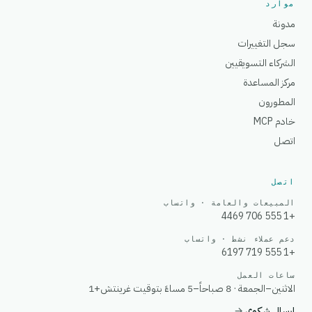
موارد
مدونة
سجل التغييرات
الشركاء التسويقيين
مركز المساعدة
المطورون
خادم MCP
اتصل
اتصل
المبيعات والعامة · واتساب
+1 555 706 4469
دعم عملاء نشط · واتساب
+1 555 719 6197
ساعات العمل
الاثنين–الجمعة · 8 صباحاً–5 مساءً بتوقيت غرينتش+1
إرسال شكوى
→