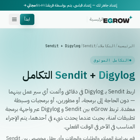
إعداد جاهز لك — إعداد قياسي، يتم بواسطة فريقنا.
$149
مجاني
الرئيسية
ابدأ
الرئيسية
/
التكاملات
/
Sendit
/
Sendit + Digylog
التكامل الموثوق
Digylog
+
Sendit
التكامل
اربط Sendit بـ Digylog في دقائق وأتمت أي سير عمل بينهما
— دون الحاجة إلى برمجة، أو مطورين، أو برمجيات وسيطة
معقدة. تربط eGrow بين Sendit و Digylog عبر واجهة برمجة
تطبيقات آمنة، بحيث عندما يحدث شيء في أحدهما، يتم الإجراء
المناسب في الآخر في الوقت الفعلي.
قم بمزامنة العملاء والطلبات والحالات وأي حقل مخصص بين Sendit