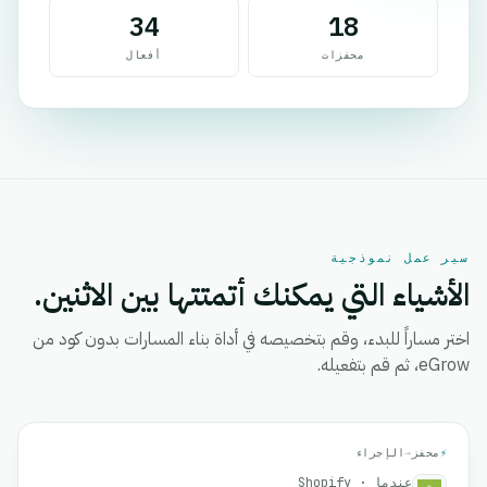
34
18
محفزات
أفعال
سير عمل نموذجية
الأشياء التي يمكنك أتمتتها بين الاثنين.
اختر مساراً للبدء، وقم بتخصيصه في أداة بناء المسارات بدون كود من
eGrow، ثم قم بتفعيله.
⚡
محفز
→
الإجراء
عندما · Shopify