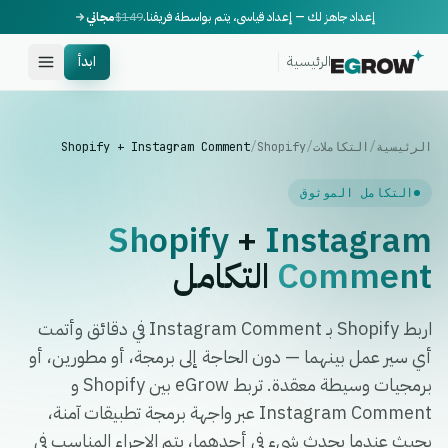
إعداد جاهز لك — إعداد قياسي، يتم بواسطة فريقنا.
$149
مجاني
الرئيسية
ابدأ
الرئيسية
/
التكاملات
/
Shopify
/
Shopify + Instagram Comment
التكامل الموثوق
Shopify
+
Instagram
Comment
التكامل
اربط Shopify بـ Instagram Comment في دقائق وأتمت
أي سير عمل بينهما — دون الحاجة إلى برمجة، أو مطورين، أو
برمجيات وسيطة معقدة. تربط eGrow بين Shopify و
Instagram Comment عبر واجهة برمجة تطبيقات آمنة،
بحيث عندما يحدث شيء في أحدهما، يتم الإجراء المناسب في