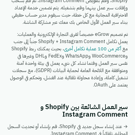
Shopify، وقم بتفويض Instagram Comment، ثم قم بسحب
وإفلات سير عمل بينهما وقم بتشغيله. يتم تضمين خدمة الإعداد
الاحترافية المجانية مع كل خطة، حيث سيقوم مدير حساب حقيقي
ببناء سير العمل الأول الخاص بك معك عبر مشاركة الشاشة.
تم تصميم eGrow خصيصاً لفرق التجارة الإلكترونية والعمليات:
يعمل تكامل Shopify + Instagram Comment جنباً إلى جنب
مع
أكثر من 100 عملية تكامل أخرى
، بحيث يمكنك ربط Shopify
وWooCommerce وWhatsApp وFedEx وDHL وغيرها في
نفس سير العمل وقتما تشاء. كل شيء يعمل في بيئة واحدة آمنة
ومتوافقة مع اللائحة العامة لحماية البيانات (GDPR)، مع سجلات
تشغيل كاملة، وإعادة محاولة تلقائية عند الفشل، وتحكم في الوصول
يعتمد على OAuth.
سير العمل الشائعة بين Shopify و
Instagram Comment
→ عند إنشاء سجل جديد في Shopify، قم بإنشاء أو تحديث السجل
المطابق تلقائياً في Instagram Comment.