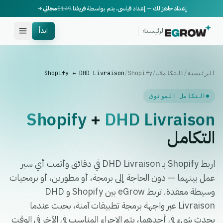
إعداد جاهز لك — إعداد قياسي، يتم بواسطة فريقنا.
$149
مجاني
الرئيسية
ابدأ
الرئيسية
/
التكاملات
/
Shopify
/
Shopify + DHD Livraison
التكامل الموثوق
Shopify
+
DHD Livraison
التكامل
اربط Shopify بـ DHD Livraison في دقائق وأتمت أي سير
عمل بينهما — دون الحاجة إلى برمجة، أو مطورين، أو برمجيات
وسيطة معقدة. تربط eGrow بين Shopify و DHD
Livraison عبر واجهة برمجة تطبيقات آمنة، بحيث عندما
يحدث شيء في أحدهما، يتم الإجراء المناسب في الآخر في الوقت