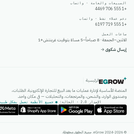
المبيعات والعامة · واتساب
+1 555 706 4469
دعم عملاء نشط · واتساب
+1 555 719 6197
ساعات العمل
الاثنين–الجمعة · 8 صباحاً–5 مساءً بتوقيت غرينتش+1
إرسال شكوى
→
الرئيسية
المنصة الأساسية لإدارة عمليات ما بعد البيع للتجارة الإلكترونية. الطلبات،
وصندوق الوارد، والشحن، والمرتجعات، والتحليلات — في مكان واحد.
الإصدار 2.0 · الحالة:
● جميع الأنظمة تعمل بشكل طبيع
وكيل الذكاء الاصطناعي
© 2024-2026 eGrow. جميع الحقوق محفوظة.