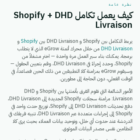
نظرة عامة
كيف يعمل تكامل Shopify + DHD
Livraison
يربط التكامل بين Shopify و DHD Livraison بين
Shopify
و
DHD Livraison
من خلال محرك أتمتة eGrow الذي لا يتطلب
برمجة. يمكنك بناء سير العمل مرة واحدة — اختر مشغلاً من
Shopify، وحدد إجراءً في DHD Livraison، وقم بتعيين الحقول —
وسيقوم eGrow بمزامنة كلا التطبيقين من ذلك الحين فصاعداً، في
الوقت الفعلي، دون الحاجة إلى مطورين.
الأمور الشائعة التي تقوم الفرق بأتمتتها بين Shopify و DHD
Livraison: مزامنة سجلات Shopify الجديدة إلى DHD Livraison،
دفع تحديثات DHD Livraison إلى Shopify، توزيع حدث واحد في
Shopify إلى إجراءات متعددة عبر DHD Livraison، تنبيه فريقك في
الدردشة عند حدوث أي خلل، وتوحيد بيانات العملاء بحيث يرى كلا
النظامين نفس مصدر البيانات الموثوق.