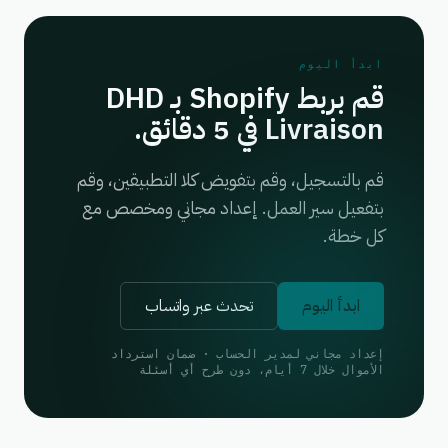
ابدأ اليوم
قم بربط Shopify بـ DHD
Livraison في 5 دقائق.
قم بالتسجيل، وقم بتفويض كلا التطبيقين، وقم
بتفعيل سير العمل. إعداد مجاني ومخصص مع
كل خطة.
ابدأ اليوم
تحدث عبر واتساب
إعداد مجاني لمدير الحساب · ضمان استرداد
الأموال خلال 7 أيام، دون طرح أي أسئلة