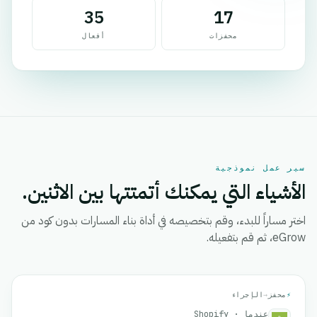
35
17
محفزات
أفعال
سير عمل نموذجية
الأشياء التي يمكنك أتمتتها بين الاثنين.
اختر مساراً للبدء، وقم بتخصيصه في أداة بناء المسارات بدون كود من
eGrow، ثم قم بتفعيله.
⚡
محفز
→
الإجراء
عندما · Shopify