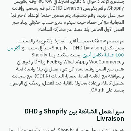
يستغرق الإعداد حوالي 5 دقائق. اشترك في eGrow، وقم بتفويض
Shopify، وقم بتفويض DHD Livraison، ثم قم بسحب وإفلات
سير عمل بينهما وقم بتشغيله. يتم تضمين خدمة الإعداد الاحترافية
المجانية مع كل خطة، حيث سيقوم مدير حساب حقيقي ببناء سير
العمل الأول الخاص بك معك عبر مشاركة الشاشة.
تم تصميم eGrow خصيصاً لفرق التجارة الإلكترونية والعمليات:
يعمل تكامل Shopify + DHD Livraison جنباً إلى جنب مع
أكثر من
100 عملية تكامل أخرى
، بحيث يمكنك ربط Shopify
وWooCommerce وWhatsApp وFedEx وDHL وغيرها في
نفس سير العمل وقتما تشاء. كل شيء يعمل في بيئة واحدة آمنة
ومتوافقة مع اللائحة العامة لحماية البيانات (GDPR)، مع سجلات
تشغيل كاملة، وإعادة محاولة تلقائية عند الفشل، وتحكم في الوصول
يعتمد على OAuth.
سير العمل الشائعة بين Shopify و DHD
Livraison
→ عند إنشاء سجل جديد في Shopify، قم بإنشاء أو تحديث السجل