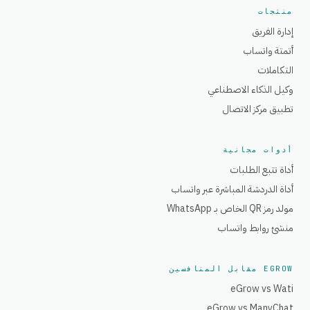
منتجات
إدارة الفريق
أتمتة واتساب
التكاملات
وكيل الذكاء الاصطناعي
تطبيق مركز الاتصال
أدوات مجانية
أداة تتبع الطلبات
أداة الدردشة المباشرة عبر واتساب
مولد رمز QR الخاص بـ WhatsApp
منشئ روابط واتساب
EGROW مقابل المنافسين
eGrow vs Wati
eGrow vs ManyChat