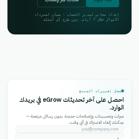
إعداد مجاني لمدير الحساب · ضمان استرداد
الأموال خلال 7 أيام، دون طرح أي أسئلة
سجل تغييرات المنتج
احصل على آخر تحديثات eGrow في بريدك
الوارد.
ميزات وتحسينات وإصلاحات جديدة. بدون رسائل مزعجة —
يمكنك إلغاء الاشتراك في أي وقت.