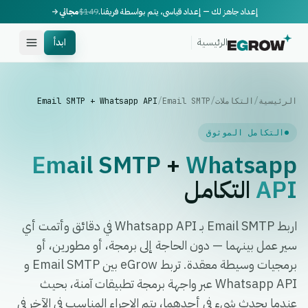
إعداد جاهز لك — إعداد قياسي، يتم بواسطة فريقنا.
$149
مجاني
الرئيسية
ابدأ
الرئيسية
/
التكاملات
/
Email SMTP
/
Email SMTP + Whatsapp API
التكامل الموثوق
Email SMTP
+
Whatsapp
API
التكامل
اربط Email SMTP بـ Whatsapp API في دقائق وأتمت أي
سير عمل بينهما — دون الحاجة إلى برمجة، أو مطورين، أو
برمجيات وسيطة معقدة. تربط eGrow بين Email SMTP و
Whatsapp API عبر واجهة برمجة تطبيقات آمنة، بحيث
عندما يحدث شيء في أحدهما، يتم الإجراء المناسب في الآخر في