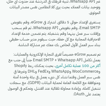
عبر Whatsapp API، تنبيه فريقك في الدردشة عند حدوث أي خلل،
وتوحيد بيانات العملاء بحيث يرى كلا النظامين نفس مصدر البيانات
الموثوق.
يستغرق الإعداد حوالي 5 دقائق. اشترك في eGrow، وقم بتفويض
Email SMTP، وقم بتفويض Whatsapp API، ثم قم بسحب
وإفلات سير عمل بينهما وقم بتشغيله. يتم تضمين خدمة الإعداد
الاحترافية المجانية مع كل خطة، حيث سيقوم مدير حساب حقيقي
ببناء سير العمل الأول الخاص بك معك عبر مشاركة الشاشة.
تم تصميم eGrow خصيصاً لفرق التجارة الإلكترونية والعمليات:
يعمل تكامل Email SMTP + Whatsapp API جنباً إلى جنب مع
أكثر من 100 عملية تكامل أخرى
، بحيث يمكنك ربط Shopify
وWooCommerce وWhatsApp وFedEx وDHL وغيرها في
نفس سير العمل وقتما تشاء. كل شيء يعمل في بيئة واحدة آمنة
ومتوافقة مع اللائحة العامة لحماية البيانات (GDPR)، مع سجلات
تشغيل كاملة، وإعادة محاولة تلقائية عند الفشل، وتحكم في الوصول
يعتمد على OAuth.