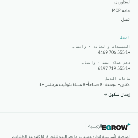
المطورون
خادم MCP
اتصل
اتصل
المبيعات والعامة · واتساب
+1 555 706 4469
دعم عملاء نشط · واتساب
+1 555 719 6197
ساعات العمل
الاثنين–الجمعة · 8 صباحاً–5 مساءً بتوقيت غرينتش+1
إرسال شكوى
→
الرئيسية
المنصة الأساسية لإدارة عمليات ما بعد البيع للتجارة الإلكترونية. الطلبات،