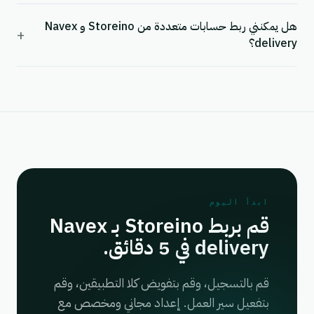
هل يمكنني ربط حسابات متعددة من Storeino و Navex
+
delivery؟
ابدأ اليوم
قم بربط Storeino بـ Navex
delivery في 5 دقائق.
قم بالتسجيل، وقم بتفويض كلا التطبيقين، وقم
بتفعيل سير العمل. إعداد مجاني ومخصص مع