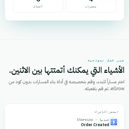
محفزات
أفعال
سير عمل نموذجية
الأشياء التي يمكنك أتمتتها بين الاثنين.
اختر مساراً للبدء، وقم بتخصيصه في أداة بناء المسارات بدون كود من
eGrow، ثم قم بتفعيله.
⚡
محفز
→
الإجراء
عندما · Storeino
Order Created