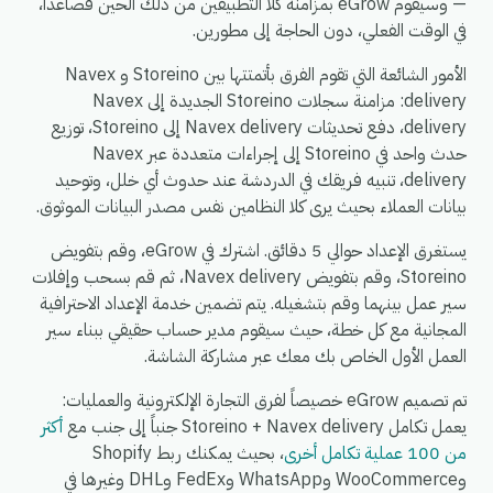
— وسيقوم eGrow بمزامنة كلا التطبيقين من ذلك الحين فصاعداً،
في الوقت الفعلي، دون الحاجة إلى مطورين.
الأمور الشائعة التي تقوم الفرق بأتمتتها بين Storeino و Navex
delivery: مزامنة سجلات Storeino الجديدة إلى Navex
delivery، دفع تحديثات Navex delivery إلى Storeino، توزيع
حدث واحد في Storeino إلى إجراءات متعددة عبر Navex
delivery، تنبيه فريقك في الدردشة عند حدوث أي خلل، وتوحيد
بيانات العملاء بحيث يرى كلا النظامين نفس مصدر البيانات الموثوق.
يستغرق الإعداد حوالي 5 دقائق. اشترك في eGrow، وقم بتفويض
Storeino، وقم بتفويض Navex delivery، ثم قم بسحب وإفلات
سير عمل بينهما وقم بتشغيله. يتم تضمين خدمة الإعداد الاحترافية
المجانية مع كل خطة، حيث سيقوم مدير حساب حقيقي ببناء سير
العمل الأول الخاص بك معك عبر مشاركة الشاشة.
تم تصميم eGrow خصيصاً لفرق التجارة الإلكترونية والعمليات:
يعمل تكامل Storeino + Navex delivery جنباً إلى جنب مع
أكثر
من 100 عملية تكامل أخرى
، بحيث يمكنك ربط Shopify
وWooCommerce وWhatsApp وFedEx وDHL وغيرها في