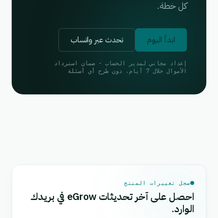
كل خطة.
ابدأ اليوم
تحدث عبر واتساب
إعداد مجاني لمدير الحساب · ضمان استرداد
الأموال خلال 7 أيام، دون طرح أي أسئلة
سجل تغييرات المنتج
احصل على آخر تحديثات eGrow في بريدك
الوارد.