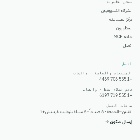
سجل التغييرات
الشركاء التسويقيين
مركز المساعدة
المطورون
خادم MCP
اتصل
اتصل
المبيعات والعامة · واتساب
+1 555 706 4469
دعم عملاء نشط · واتساب
+1 555 719 6197
ساعات العمل
الاثنين–الجمعة · 8 صباحاً–5 مساءً بتوقيت غرينتش+1
إرسال شكوى
→