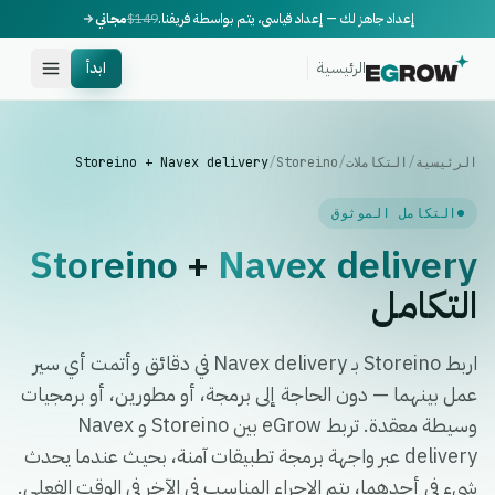
إعداد جاهز لك — إعداد قياسي، يتم بواسطة فريقنا.
$149
مجاني
الرئيسية
ابدأ
الرئيسية
/
التكاملات
/
Storeino
/
Storeino + Navex delivery
التكامل الموثوق
Storeino
+
Navex delivery
التكامل
اربط Storeino بـ Navex delivery في دقائق وأتمت أي سير
عمل بينهما — دون الحاجة إلى برمجة، أو مطورين، أو برمجيات
وسيطة معقدة. تربط eGrow بين Storeino و Navex
delivery عبر واجهة برمجة تطبيقات آمنة، بحيث عندما يحدث
شيء في أحدهما، يتم الإجراء المناسب في الآخر في الوقت الفعلي.