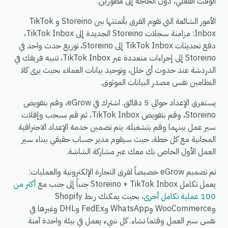
الوقت الفعلي، دون الحاجة إلى مطورين.
الأمور الشائعة التي تقوم الفرق بأتمتتها بين Storeino و TikTok
Inbox: مزامنة سجلات Storeino الجديدة إلى TikTok Inbox،
دفع تحديثات TikTok Inbox إلى Storeino، توزيع حدث واحد في
Storeino إلى إجراءات متعددة عبر TikTok Inbox، تنبيه فريقك في
الدردشة عند حدوث أي خلل، وتوحيد بيانات العملاء بحيث يرى كلا
النظامين نفس مصدر البيانات الموثوق.
يستغرق الإعداد حوالي 5 دقائق. اشترك في eGrow، وقم بتفويض
Storeino، وقم بتفويض TikTok Inbox، ثم قم بسحب وإفلات
سير عمل بينهما وقم بتشغيله. يتم تضمين خدمة الإعداد الاحترافية
المجانية مع كل خطة، حيث سيقوم مدير حساب حقيقي ببناء سير
العمل الأول الخاص بك معك عبر مشاركة الشاشة.
تم تصميم eGrow خصيصاً لفرق التجارة الإلكترونية والعمليات:
يعمل تكامل Storeino + TikTok Inbox جنباً إلى جنب مع
أكثر من
100 عملية تكامل أخرى
، بحيث يمكنك ربط Shopify
وWooCommerce وWhatsApp وFedEx وDHL وغيرها في
نفس سير العمل وقتما تشاء. كل شيء يعمل في بيئة واحدة آمنة