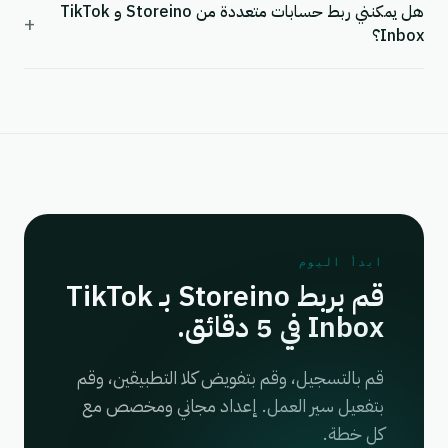
هل يمكنني ربط حسابات متعددة من Storeino و TikTok
+
Inbox؟
ابدأ اليوم
قم بربط Storeino بـ TikTok
Inbox في 5 دقائق.
قم بالتسجيل، وقم بتفويض كلا التطبيقين، وقم
بتفعيل سير العمل. إعداد مجاني ومخصص مع
كل خطة.