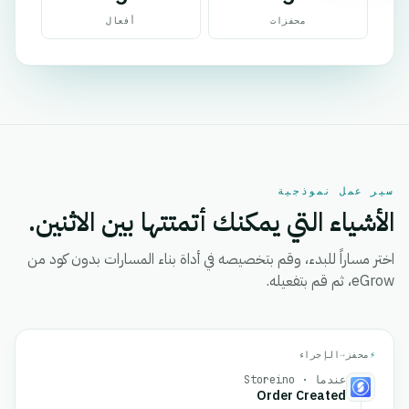
محفزات
أفعال
سير عمل نموذجية
الأشياء التي يمكنك أتمتتها بين الاثنين.
اختر مساراً للبدء، وقم بتخصيصه في أداة بناء المسارات بدون كود من
eGrow، ثم قم بتفعيله.
⚡
محفز
→
الإجراء
عندما · Storeino
Order Created