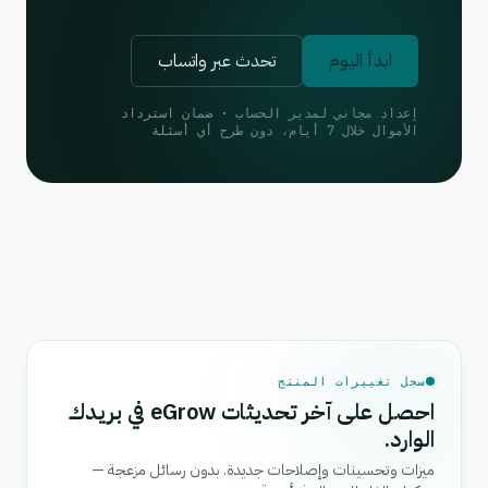
ابدأ اليوم
تحدث عبر واتساب
إعداد مجاني لمدير الحساب · ضمان استرداد
الأموال خلال 7 أيام، دون طرح أي أسئلة
سجل تغييرات المنتج
احصل على آخر تحديثات eGrow في بريدك
الوارد.
ميزات وتحسينات وإصلاحات جديدة. بدون رسائل مزعجة —