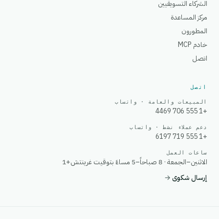
الشركاء التسويقيين
مركز المساعدة
المطورون
خادم MCP
اتصل
اتصل
المبيعات والعامة · واتساب
+1 555 706 4469
دعم عملاء نشط · واتساب
+1 555 719 6197
ساعات العمل
الاثنين–الجمعة · 8 صباحاً–5 مساءً بتوقيت غرينتش+1
إرسال شكوى
→