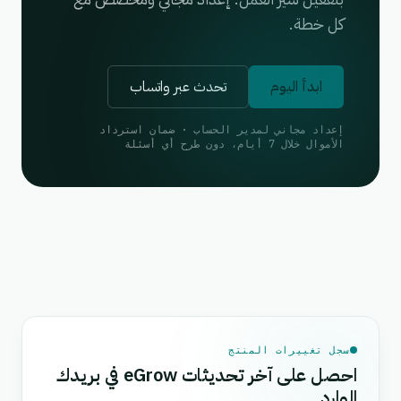
كل خطة.
ابدأ اليوم
تحدث عبر واتساب
إعداد مجاني لمدير الحساب · ضمان استرداد
الأموال خلال 7 أيام، دون طرح أي أسئلة
سجل تغييرات المنتج
احصل على آخر تحديثات eGrow في بريدك
الوارد.