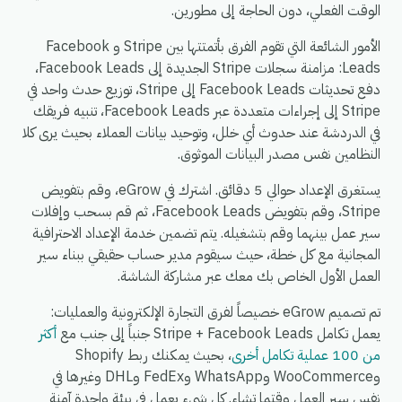
الوقت الفعلي، دون الحاجة إلى مطورين.
الأمور الشائعة التي تقوم الفرق بأتمتتها بين Stripe و Facebook
Leads: مزامنة سجلات Stripe الجديدة إلى Facebook Leads،
دفع تحديثات Facebook Leads إلى Stripe، توزيع حدث واحد في
Stripe إلى إجراءات متعددة عبر Facebook Leads، تنبيه فريقك
في الدردشة عند حدوث أي خلل، وتوحيد بيانات العملاء بحيث يرى كلا
النظامين نفس مصدر البيانات الموثوق.
يستغرق الإعداد حوالي 5 دقائق. اشترك في eGrow، وقم بتفويض
Stripe، وقم بتفويض Facebook Leads، ثم قم بسحب وإفلات
سير عمل بينهما وقم بتشغيله. يتم تضمين خدمة الإعداد الاحترافية
المجانية مع كل خطة، حيث سيقوم مدير حساب حقيقي ببناء سير
العمل الأول الخاص بك معك عبر مشاركة الشاشة.
تم تصميم eGrow خصيصاً لفرق التجارة الإلكترونية والعمليات:
يعمل تكامل Stripe + Facebook Leads جنباً إلى جنب مع
أكثر
من 100 عملية تكامل أخرى
، بحيث يمكنك ربط Shopify
وWooCommerce وWhatsApp وFedEx وDHL وغيرها في
نفس سير العمل وقتما تشاء. كل شيء يعمل في بيئة واحدة آمنة