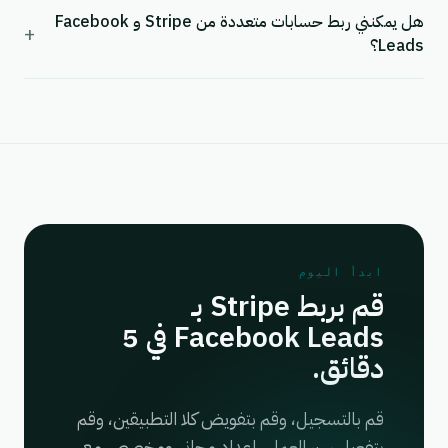
هل يمكنني ربط حسابات متعددة من Stripe و Facebook
+
Leads؟
ابدأ اليوم
قم بربط Stripe بـ
Facebook Leads في 5
دقائق.
قم بالتسجيل، وقم بتفويض كلا التطبيقين، وقم
بتفعيل سير العمل. إعداد مجاني ومخصص مع