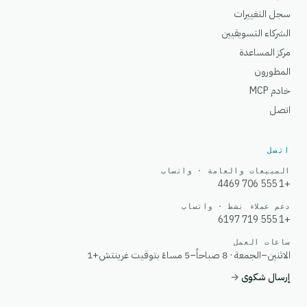
سجل التغييرات
الشركاء التسويقيين
مركز المساعدة
المطورون
خادم MCP
اتصل
اتصل
المبيعات والعامة · واتساب
+1 555 706 4469
دعم عملاء نشط · واتساب
+1 555 719 6197
ساعات العمل
الاثنين–الجمعة · 8 صباحاً–5 مساءً بتوقيت غرينتش+1
إرسال شكوى
→