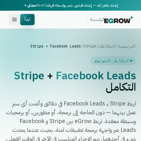
إعداد جاهز لك — إعداد قياسي، يتم بواسطة فريقنا.
$149
مجاني
الرئيسية
ابدأ
الرئيسية
/
التكاملات
/
Stripe
/
Stripe + Facebook Leads
التكامل الموثوق
Stripe
+
Facebook Leads
التكامل
اربط Stripe بـ Facebook Leads في دقائق وأتمت أي سير
عمل بينهما — دون الحاجة إلى برمجة، أو مطورين، أو برمجيات
وسيطة معقدة. تربط eGrow بين Stripe و Facebook
Leads عبر واجهة برمجة تطبيقات آمنة، بحيث عندما يحدث
شيء في أحدهما، يتم الإجراء المناسب في الآخر في الوقت الفعلي.