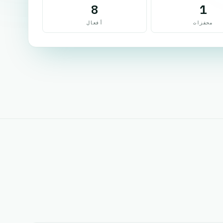
8
1
محفزات
أفعال