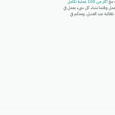
أكثر من 100 عملية تكامل
Wh وFedEx وDHL وغيرها في نفس سير العمل وقتما تشاء. كل شيء يعمل في
شغيل كاملة، وإعادة محاولة تلقائية عند الفشل، وتحكم في