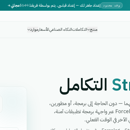
إعداد جاهز لك — إعداد قياسي، يتم بواسطة فريقنا.
$149
مجاني
وقت محدود
منتج
التكاملات
الذكاء الصناعي
الأسعار
موارد
St
التكامل
 سير عمل بينهما — دون الحاجة إلى برمجة، أو مطورين،
أو برمجيات وسيطة معقدة. تربط eGrow بين Stripe و Forcelog عبر واجهة برمجة تطبيقات آمنة،
لآخر في الوقت الفعلي.