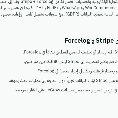
، بحيث يمكنك ربط Shopify وWooCommerce وatsApp
بيئة واحدة آمنة ومتوافقة مع اللائحة العامة لحماية البيانات (GDPR)، مع سجلات ت
Fo