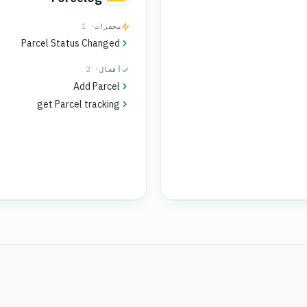
محفزات
· 1
Parcel Status Changed
أفعال
· 2
Add Parcel
get Parcel tracking