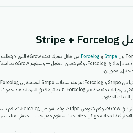
Strip
Stripe
و
Forcelog
من خلال محرك أتمتة row
واحدة — اختر مشغلاً من Stripe
حاجة إلى مطورين.
Stripe، توزيع حدث واحد في Stripe إلى إجراءات متعددة عبر Forcelog، تنبيه 
لبيانات الموثوق.
يستغرق الإعداد حوالي 5 دقائق. اشت
 الاحترافية المجانية مع كل خطة، حيث سيقوم مدير حساب حقيقي ببناء سير