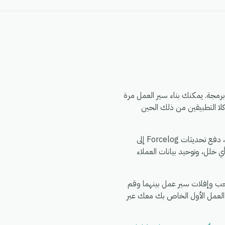
eG الذي لا يتطلب برمجة. يمكنك بناء سير العمل مرة
، وحدد إجراءً في Forcelog، وقم بتعيين الحقول — وسيقوم eGrow بمزامنة كلا التطبيقين من ذلك الحين
الأمور الشائعة التي تقوم الفرق بأتمتتها بين Stripe و Forcelog: مزامنة سجلات Stripe الجديدة إلى Forcelog، دفع تحديثات Forcelog إلى
فريقك في الدردشة عند حدوث أي خلل، وتوحيد بيانات العملاء
رك في eGrow، وقم بتفويض Stripe، وقم بتفويض Forcelog، ثم قم بسحب وإفلات سير عمل بينهما وقم
 العمل الأول الخاص بك معك عبر