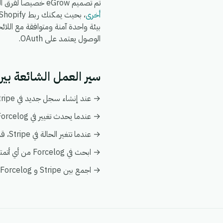
تم تصميم eGrow خصيصاً لفرق التجارة الإلكترونية والعمليات: يعمل تكامل Stripe + Forcelog جنباً إلى جنب مع
أخرى
الوصول يعتمد على OAuth.
سير العمل الشائعة بين Stripe و rcelog
→ عند إنشاء سجل جديد في Stripe، قم بإنشاء أو تحديث السجل المطابق تلقائياً في Forcelog.
→ عندما يحدث تغيير في Forcelog، قم بدفع التحديث إلى Stripe ليبقى كلا النظامين متزامنين.
→ عندما تتغير الحالة في Stripe، قم بإخطار فريقك وبتفعيل إجراء متابعة في Forcelog.
→ ابحث في Forcelog من أي أتمتة على Stripe لإثراء البيانات فورياً دون الحاجة إلى عمليات بحث يدوية.
→ اجمع بين Stripe و Forcelog في عرض عميل واحد ضمن تحليلات eGrow لتبقى التقارير موحدة.