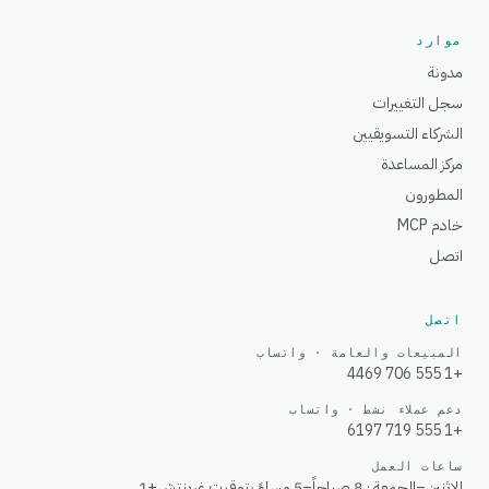
موارد
مدونة
سجل التغييرات
الشركاء التسويقيين
مركز المساعدة
المطورون
خادم MCP
اتصل
اتصل
المبيعات والعامة · واتساب
+1 555 706 4469
دعم عملاء نشط · واتساب
+1 555 719 6197
ساعات العمل
الاثنين–الجمعة · 8 صباحاً–5 مساءً بتوقيت غرينتش+1