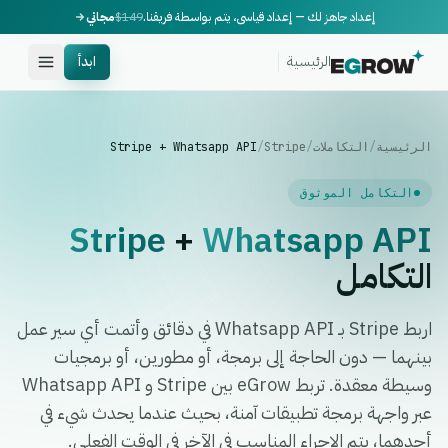
إعداد جاهز لك — إعداد قياسي، يتم بواسطة فريقنا.
$149
مجاني
الرئيسية
ابدأ
الرئيسية
/
التكاملات
/
Stripe
/
Stripe + Whatsapp API
التكامل الموثوق
Stripe
+
Whatsapp API
التكامل
اربط Stripe بـ Whatsapp API في دقائق وأتمت أي سير عمل
بينهما — دون الحاجة إلى برمجة، أو مطورين، أو برمجيات
وسيطة معقدة. تربط eGrow بين Stripe و Whatsapp API
عبر واجهة برمجة تطبيقات آمنة، بحيث عندما يحدث شيء في
أحدهما، يتم الإجراء المناسب في الآخر في الوقت الفعلي.