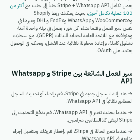
يعمل تكامل Stripe + Whatsapp API جنباً إلى جنب مع
أكثر من
100 عملية تكامل أخرى
، بحيث يمكنك ربط Shopify
وWooCommerce وWhatsApp وFedEx وDHL وغيرها في
نفس سير العمل وقتما تشاء. كل شيء يعمل في بيئة واحدة آمنة
ومتوافقة مع اللائحة العامة لحماية البيانات (GDPR)، مع سجلات
تشغيل كاملة، وإعادة محاولة تلقائية عند الفشل، وتحكم في الوصول
يعتمد على OAuth.
سير العمل الشائعة بين Stripe و Whatsapp
API
→ عند إنشاء سجل جديد في Stripe، قم بإنشاء أو تحديث السجل
المطابق تلقائياً في Whatsapp API.
→ عندما يحدث تغيير في Whatsapp API، قم بدفع التحديث إلى
Stripe ليبقى كلا النظامين متزامنين.
→ عندما تتغير الحالة في Stripe، قم بإخطار فريقك وبتفعيل إجراء
متابعة في Whatsapp API.