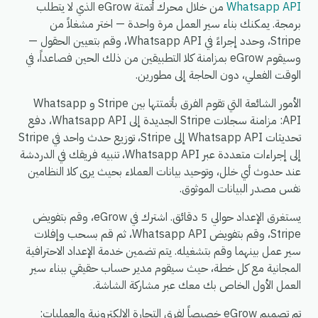
Whatsapp API
من خلال محرك أتمتة eGrow الذي لا يتطلب
برمجة. يمكنك بناء سير العمل مرة واحدة — اختر مشغلاً من
Stripe، وحدد إجراءً في Whatsapp API، وقم بتعيين الحقول —
وسيقوم eGrow بمزامنة كلا التطبيقين من ذلك الحين فصاعداً، في
الوقت الفعلي، دون الحاجة إلى مطورين.
الأمور الشائعة التي تقوم الفرق بأتمتتها بين Stripe و Whatsapp
API: مزامنة سجلات Stripe الجديدة إلى Whatsapp API، دفع
تحديثات Whatsapp API إلى Stripe، توزيع حدث واحد في Stripe
إلى إجراءات متعددة عبر Whatsapp API، تنبيه فريقك في الدردشة
عند حدوث أي خلل، وتوحيد بيانات العملاء بحيث يرى كلا النظامين
نفس مصدر البيانات الموثوق.
يستغرق الإعداد حوالي 5 دقائق. اشترك في eGrow، وقم بتفويض
Stripe، وقم بتفويض Whatsapp API، ثم قم بسحب وإفلات
سير عمل بينهما وقم بتشغيله. يتم تضمين خدمة الإعداد الاحترافية
المجانية مع كل خطة، حيث سيقوم مدير حساب حقيقي ببناء سير
العمل الأول الخاص بك معك عبر مشاركة الشاشة.
تم تصميم eGrow خصيصاً لفرق التجارة الإلكترونية والعمليات: