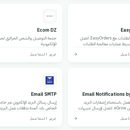
Ecom DZ
Eas
أتمتة إدارة الطلبات مع EasyOrders. اتصل
خدمة التوصيل والشحن الجزائري لحزم
سيط عمليات معالجة الطلبات
الإلكترونية
اصيل
عرض التفاصيل
Email SMTP
Email Notifications 
لعمل باستخدام إشعارات البريد
الإلكتروني من eGrow. اتصل لإرسال تنبيهات
الخاص بك. أتمتة تدفقات عمل البريد ا
ني مخصصة بناءً على المشغلات.
من خلال هذا التكامل.
اصيل
عرض التفاصيل