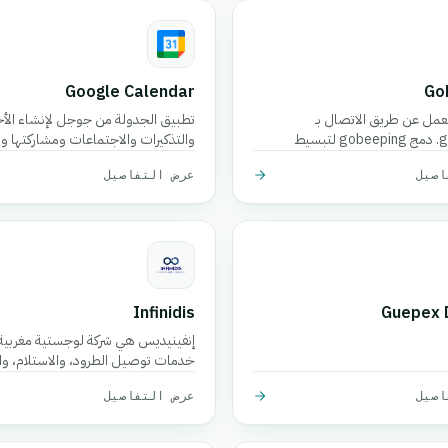
Google Calendar
Go
لعمل عن طريق الاتصال بـ
تطبيق الجدولة من جوجل لإنشاء الأ
gobeeping. دمج gobeeping لتبسيط
والتذكيرات والاجتماعات ومشاركتها ومز
الأجهزة.
اصيل
عرض التفاصيل
Infinidis
Guepex 
إنفينيديس هي شركة لوجستية مغربية
خدمات توصيل الطرود، والاستلام، وا
والدفع عند الاستلام على مستوى البلا
اصيل
عرض التفاصيل
ساعة والتتبع في الوقت الفعلي.