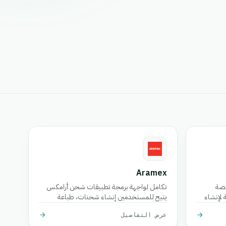
Aramex
نصة
تكامل لواجهة برمجة تطبيقات شحن أرامكس
 لإنشاء
يتيح للمستخدمين إنشاء شحنات، طباعة
إلخ.
التسميات، إنشاء/إلغاء الإستلامات، وجدولة
عرض التفاصيل
التسليمات.