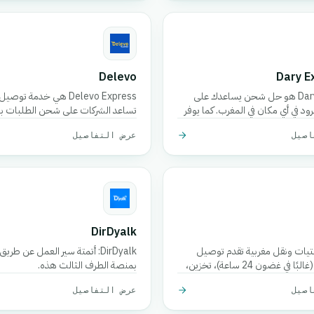
Delevo
Dary E
Dary Express هو حل شحن يساعدك على
Delevo Express هي خدمة تو
د في أي مكان في المغرب. كما يوفر
تساعد الشركات على شحن الطلبات بس
ة لإدارة متجرك بسهولة ويقدم
المدن. تركز على الدفع عند الاستلام، و
اصيل
عرض التفاصيل
مزايا الإضافية.
السريع، ولوجستيات الميل الأخير الم
لضمان وصول الطرود إلى العملاء في 
المحدد.
DirDyalk
يات ونقل مغربية تقدم توصيل
DirDyalk: أتمتة سير العمل عن طري
طرود سريع (غالبًا في غضون 24 ساعة)، تخزين،
بمنصة الطرف الثالث هذه.
يد طلب، وتغطية واسعة عبر مئات
اصيل
عرض التفاصيل
مغرب.