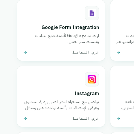
Google Form Integration
حداث
اربط نماذج Google لأتمتة جمع البيانات
امنتها عبر
وتبسيط سير العمل.
عرض التفاصيل
Instagram
 تقدم
تواصل مع انستغرام لنشر الصور وإدارة المحتوى
لتخزين،
وعرض الإحصائيات وأتمتة تواجدك على وسائل
د، مع
التواصل الاجتماعي باستخدام Instagram
عرض التفاصيل
خيارات شحن سريعة مثل التسليم خلال 24
Graph API.