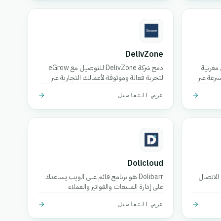
DelivZone
صيل مغربية
دمج شركة DelivZone للتوصيل مع eGrow
رعة عبر
لتجربة فعالة وموثوقة لأعمالك التجارية عبر
الإرسال
الإنترنت.
عرض التفاصيل
وثوقة
الوقت
Dolicloud
ق الاتصال
Dolibarr هو برنامج قائم على الويب يساعدك
على إدارة المبيعات والفواتير والعملاء
والمنتجات والمحاسبة في مكان واحد.
عرض التفاصيل