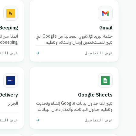
Beeping
Gmail
خدمة البريد الإلكتروني المجانية من Google التي
أتمتة سير ا
تتيح للمستخدمين إرسال واستلام وتنظيم
الرسائل بشكل آمن مع حماية قوية ضد البريد
عملياتك.
عرض التفاصيل
عرض التف
العشوائي، والبحث، والتكامل عبر أدوات
Google Workspace.
Delivery
Google Sheets
تتيح لك جداول بيانات Google إنشاء وتحديث
الجزائر
وتنظيم جداول البيانات، وأتمتة إدخال البيانات،
ومزامنة المعلومات عبر مسارات عملك لتحسين
عرض التفاصيل
عرض التف
التعاون والرؤى.