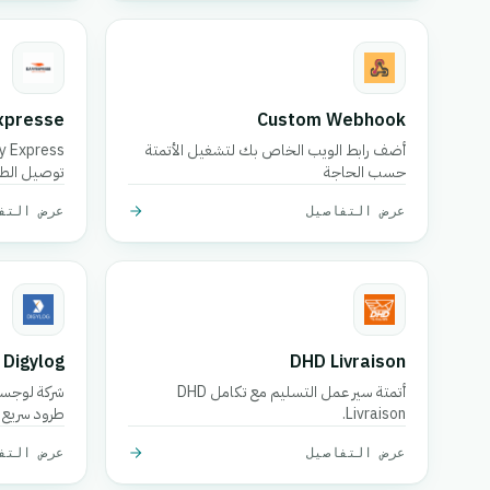
xpresse
Custom Webhook
أضف رابط الويب الخاص بك لتشغيل الأتمتة
حسب الحاجة
توصيل الطرو
منصة متقدم
عرض التفاصيل
عرض التف
العديد من ال
Digylog
DHD Livraison
أتمتة سير عمل التسليم مع تكامل DHD
شركة لوجست
Livraison.
تغليف، تأك
عرض التفاصيل
عرض التف
المدن في ال