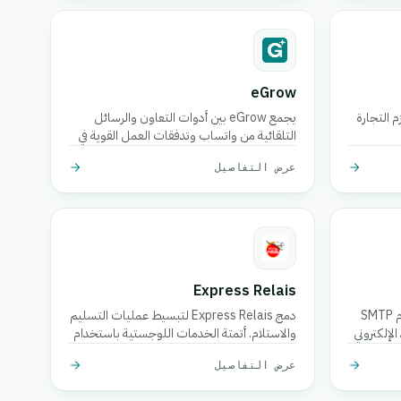
eGrow
 التجارة
يجمع eGrow بين أدوات التعاون والرسائل
التلقائية من واتساب وتدفقات العمل القوية في
منصة متكاملة واحدة، مساعدة الأعمال التجارية
عرض التفاصيل
الإلكترونية على النمو، وجذب العملاء، وإدارة
العمليات بسلاسة.
Express Relais
إرسال رسائل البريد الإلكتروني عبر خادم SMTP
دمج Express Relais لتبسيط عمليات التسليم
لإلكتروني
والاستلام. أتمتة الخدمات اللوجستية باستخدام
هذا التكامل القوي.
عرض التفاصيل