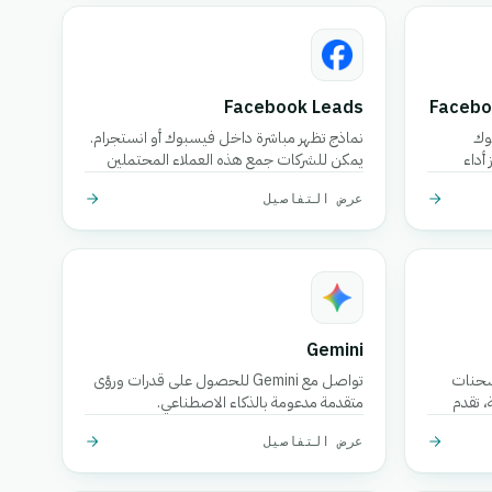
Facebook Leads
Facebo
وك
نماذج تظهر مباشرة داخل فيسبوك أو انستجرام.
أداء
يمكن للشركات جمع هذه العملاء المحتملين
يقات
على الفور.
عرض التفاصيل
Faceboo
Gemini
شحنات
تواصل مع Gemini للحصول على قدرات ورؤى
، تقدم
متقدمة مدعومة بالذكاء الاصطناعي.
خدمة التوصيل السريع للطرود (غالباً 24 ساعة
عرض التفاصيل
في المدن الصغيرة)،
والتعبئة،