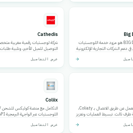
Cathedis
Big 
BIG DELIVERY هو مزود خدمة اللوجستيات
شركة لوجستيات رقمية مغربية متخص
دعم الشركات التجارية الإلكترونية
التوصيل للميل الأخير، وتلبية طلبات 
الإلكترونية، وإدارة الدفع عند الاستلام،
اصيل
عرض التفاصيل
الوقت الفعلي، وحلول التخزين.
Coliix
أتمتة سير العمل عن طريق الاتصال بـ Coliaty،
التكامل مع منصة كوليكس للشحن /
رف ثالث. تبسيط العمليات وتعزيز
الشحنات، تتبع الطرود، سرد الأسعار، ال
اصيل
عرض التفاصيل