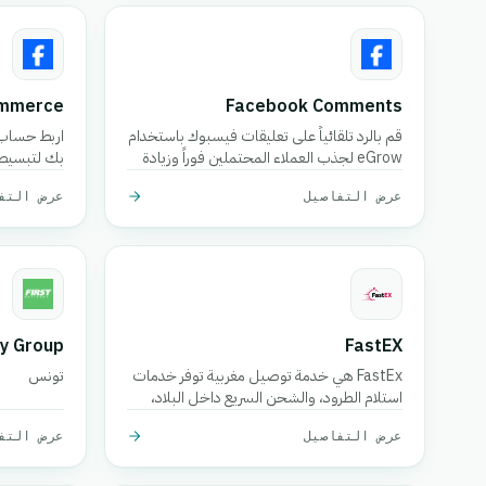
ommerce
Facebook Comments
قم بالرد تلقائياً على تعليقات فيسبوك باستخدام
eGrow لجذب العملاء المحتملين فوراً وزيادة
بك لتبسيط 
معدلات التحويل.
عرض التفاصيل
عرض التف
ry Group
FastEX
FastEx هي خدمة توصيل مغربية توفر خدمات
تونس
استلام الطرود، والشحن السريع داخل البلاد،
والدفع عند الاستلام، والتتبع اللحظي للشركات
عرض التفاصيل
عرض التف
والمتاجر الإلكترونية.