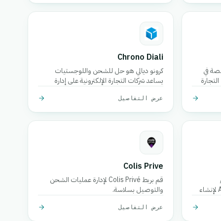
Chrono Diali
صة في
كرونو ديالي هو حل للشحن واللوجستيات
التجارة
يساعد شركات التجارة الإلكترونية على إدارة
 والتتبع في
تسليم الطرود، تتبع الشحنات في الوقت
عرض التفاصيل
الحقيقي، وتبسيط عمليات التنفيذ الخاصة بهم
بسهولة.
Colis Prive
قم بربط Colis Privé لإدارة عمليات الشحن
اللوجستيات عبر الواجهة البرمجية API لإنشاء
والتوصيل بسلاسة.
خ.
عرض التفاصيل