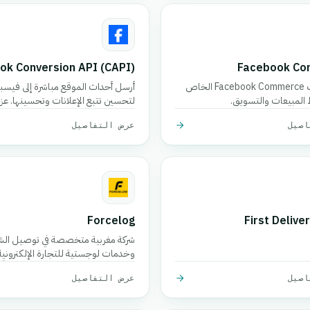
ok Conversion API (CAPI)
Facebook C
اربط حساب Facebook Commerce الخاص
أرسل أحداث الموقع مباشرة إلى فيسب
المبيعات والتسويق.
لتحسين تتبع الإعلانات وتحسينها. عزز 
الإعلانات باستخدام واجهة برمجة تطب
اصيل
عرض التفاصيل
تحويل فيسبوك (k Conversion
API).
Forcelog
First Delive
شركة مغربية متخصصة في توصيل ال
وخدمات لوجستية للتجارة الإلكترونية
اصيل
عرض التفاصيل
في المدن الكبرى، و 48 ساعة 
وخدمات الاستلام المجاني، والتخزين، 
والتتبع في جميع أنحاء البلاد.