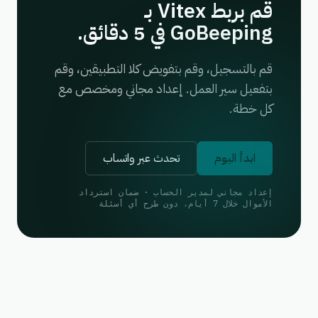
قم بربط Vitex بـ
GoBeeping في 5 دقائق.
قم بالتسجيل، وقم بتفويض كلا التطبيقين، وقم
بتفعيل سير العمل. إعداد مجاني ومخصص مع
كل خطة.
ابدأ اليوم
تحدث عبر واتساب
إعداد مجاني لمدير الحساب · ضمان استرداد
الأموال خلال 7 أيام، دون طرح أي أسئلة