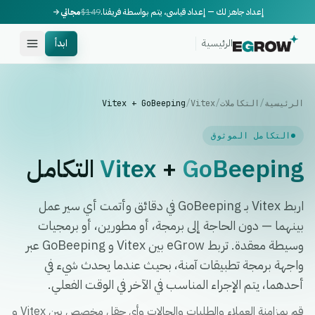
إعداد جاهز لك — إعداد قياسي، يتم بواسطة فريقنا.
$149
مجاني
الرئيسية
ابدأ
الرئيسية
/
التكاملات
/
Vitex
/
Vitex + GoBeeping
التكامل الموثوق
GoBeeping
+
Vitex
التكامل
اربط Vitex بـ GoBeeping في دقائق وأتمت أي سير عمل
بينهما — دون الحاجة إلى برمجة، أو مطورين، أو برمجيات
وسيطة معقدة. تربط eGrow بين Vitex و GoBeeping عبر
واجهة برمجة تطبيقات آمنة، بحيث عندما يحدث شيء في
أحدهما، يتم الإجراء المناسب في الآخر في الوقت الفعلي.
قم بمزامنة العملاء والطلبات والحالات وأي حقل مخصص بين Vitex و