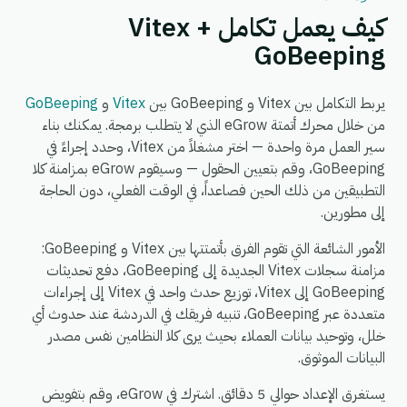
كيف يعمل تكامل Vitex +
GoBeeping
يربط التكامل بين Vitex و GoBeeping بين
Vitex
و
GoBeeping
من خلال محرك أتمتة eGrow الذي لا يتطلب برمجة. يمكنك بناء
سير العمل مرة واحدة — اختر مشغلاً من Vitex، وحدد إجراءً في
GoBeeping، وقم بتعيين الحقول — وسيقوم eGrow بمزامنة كلا
التطبيقين من ذلك الحين فصاعداً، في الوقت الفعلي، دون الحاجة
إلى مطورين.
الأمور الشائعة التي تقوم الفرق بأتمتتها بين Vitex و GoBeeping:
مزامنة سجلات Vitex الجديدة إلى GoBeeping، دفع تحديثات
GoBeeping إلى Vitex، توزيع حدث واحد في Vitex إلى إجراءات
متعددة عبر GoBeeping، تنبيه فريقك في الدردشة عند حدوث أي
خلل، وتوحيد بيانات العملاء بحيث يرى كلا النظامين نفس مصدر
البيانات الموثوق.
يستغرق الإعداد حوالي 5 دقائق. اشترك في eGrow، وقم بتفويض