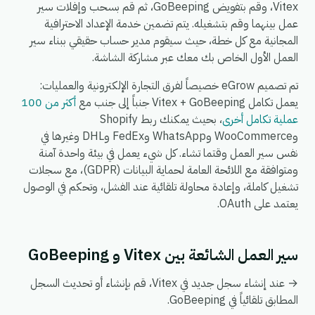
Vitex، وقم بتفويض GoBeeping، ثم قم بسحب وإفلات سير
عمل بينهما وقم بتشغيله. يتم تضمين خدمة الإعداد الاحترافية
المجانية مع كل خطة، حيث سيقوم مدير حساب حقيقي ببناء سير
العمل الأول الخاص بك معك عبر مشاركة الشاشة.
تم تصميم eGrow خصيصاً لفرق التجارة الإلكترونية والعمليات:
يعمل تكامل Vitex + GoBeeping جنباً إلى جنب مع
أكثر من 100
عملية تكامل أخرى
، بحيث يمكنك ربط Shopify
وWooCommerce وWhatsApp وFedEx وDHL وغيرها في
نفس سير العمل وقتما تشاء. كل شيء يعمل في بيئة واحدة آمنة
ومتوافقة مع اللائحة العامة لحماية البيانات (GDPR)، مع سجلات
تشغيل كاملة، وإعادة محاولة تلقائية عند الفشل، وتحكم في الوصول
يعتمد على OAuth.
سير العمل الشائعة بين Vitex و GoBeeping
→ عند إنشاء سجل جديد في Vitex، قم بإنشاء أو تحديث السجل
المطابق تلقائياً في GoBeeping.