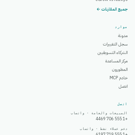
جميع المقارنات ←
موارد
مدونة
سجل التغييرات
الشركاء التسويقيين
مركز المساعدة
المطورون
خادم MCP
اتصل
اتصل
المبيعات والعامة · واتساب
+1 555 706 4469
دعم عملاء نشط · واتساب
+1 555 719 6197