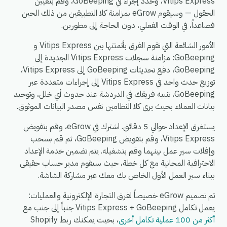
Vitips Express، وحدد إجراءً في GoBeeping، وقم بتعيين
الحقول — وسيقوم eGrow بمزامنة كلا التطبيقين من ذلك الحين
فصاعداً، في الوقت الفعلي، دون الحاجة إلى مطورين.
الأمور الشائعة التي تقوم الفرق بأتمتتها بين Vitips Express و
GoBeeping: مزامنة سجلات Vitips Express الجديدة إلى
GoBeeping، دفع تحديثات GoBeeping إلى Vitips Express،
توزيع حدث واحد في Vitips Express إلى إجراءات متعددة عبر
GoBeeping، تنبيه فريقك في الدردشة عند حدوث أي خلل، وتوحيد
بيانات العملاء بحيث يرى كلا النظامين نفس مصدر البيانات الموثوق.
يستغرق الإعداد حوالي 5 دقائق. اشترك في eGrow، وقم بتفويض
Vitips Express، وقم بتفويض GoBeeping، ثم قم بسحب
وإفلات سير عمل بينهما وقم بتشغيله. يتم تضمين خدمة الإعداد
الاحترافية المجانية مع كل خطة، حيث سيقوم مدير حساب حقيقي
ببناء سير العمل الأول الخاص بك معك عبر مشاركة الشاشة.
تم تصميم eGrow خصيصاً لفرق التجارة الإلكترونية والعمليات:
يعمل تكامل Vitips Express + GoBeeping جنباً إلى جنب مع
أكثر من 100 عملية تكامل أخرى
، بحيث يمكنك ربط Shopify