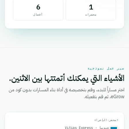
6
1
محفزات
أفعال
سير عمل نموذجية
الأشياء التي يمكنك أتمتتها بين الاثنين.
اختر مساراً للبدء، وقم بتخصيصه في أداة بناء المسارات بدون كود من
eGrow، ثم قم بتفعيله.
⚡
محفز
→
الإجراء
عندما · Vitips Express