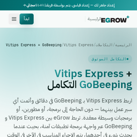
إعداد جاهز لك — إعداد قياسي، يتم بواسطة فريقنا.
$149
مجاني
الرئيسية
ابدأ
الرئيسية
/
التكاملات
/
Vitips Express
/
Vitips Express + GoBeeping
التكامل الموثوق
Vitips Express
+
GoBeeping
التكامل
اربط Vitips Express بـ GoBeeping في دقائق وأتمت أي
سير عمل بينهما — دون الحاجة إلى برمجة، أو مطورين، أو
برمجيات وسيطة معقدة. تربط eGrow بين Vitips Express و
GoBeeping عبر واجهة برمجة تطبيقات آمنة، بحيث عندما
يحدث شيء في أحدهما، يتم الإجراء المناسب في الآخر في الوقت