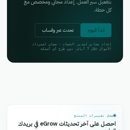
بتفعيل سير العمل. إعداد مجاني ومخصص مع
كل خطة.
ابدأ اليوم
تحدث عبر واتساب
إعداد مجاني لمدير الحساب · ضمان استرداد
الأموال خلال 7 أيام، دون طرح أي أسئلة
سجل تغييرات المنتج
احصل على آخر تحديثات eGrow في بريدك