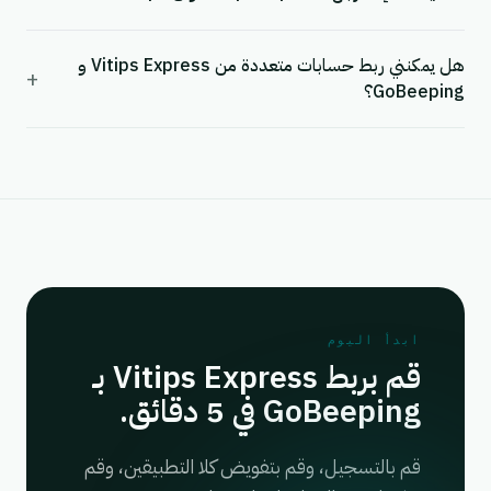
هل يمكنني ربط حسابات متعددة من Vitips Express و
+
GoBeeping؟
ابدأ اليوم
قم بربط Vitips Express بـ
GoBeeping في 5 دقائق.
قم بالتسجيل، وقم بتفويض كلا التطبيقين، وقم