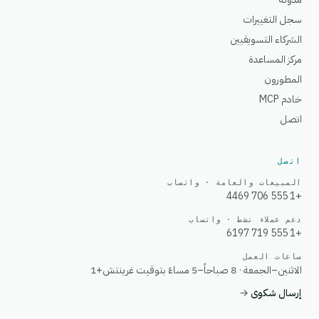
سجل التغييرات
الشركاء التسويقيين
مركز المساعدة
المطورون
خادم MCP
اتصل
اتصل
المبيعات والعامة · واتساب
+1 555 706 4469
دعم عملاء نشط · واتساب
+1 555 719 6197
ساعات العمل
الاثنين–الجمعة · 8 صباحاً–5 مساءً بتوقيت غرينتش+1
إرسال شكوى
→