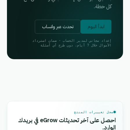
كل خطة.
ابدأ اليوم
تحدث عبر واتساب
إعداد مجاني لمدير الحساب · ضمان استرداد
الأموال خلال 7 أيام، دون طرح أي أسئلة
سجل تغييرات المنتج
احصل على آخر تحديثات eGrow في بريدك
الوارد.