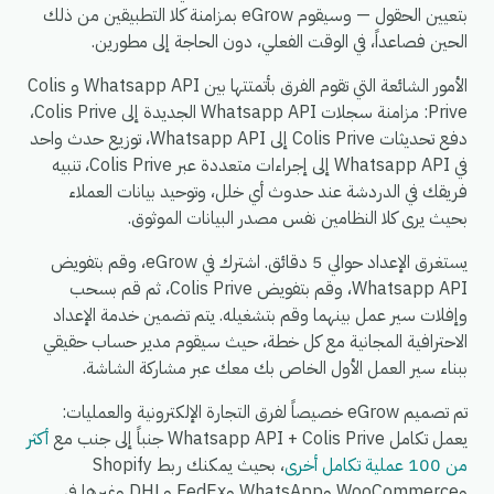
بتعيين الحقول — وسيقوم eGrow بمزامنة كلا التطبيقين من ذلك
الحين فصاعداً، في الوقت الفعلي، دون الحاجة إلى مطورين.
الأمور الشائعة التي تقوم الفرق بأتمتتها بين Whatsapp API و Colis
Prive: مزامنة سجلات Whatsapp API الجديدة إلى Colis Prive،
دفع تحديثات Colis Prive إلى Whatsapp API، توزيع حدث واحد
في Whatsapp API إلى إجراءات متعددة عبر Colis Prive، تنبيه
فريقك في الدردشة عند حدوث أي خلل، وتوحيد بيانات العملاء
بحيث يرى كلا النظامين نفس مصدر البيانات الموثوق.
يستغرق الإعداد حوالي 5 دقائق. اشترك في eGrow، وقم بتفويض
Whatsapp API، وقم بتفويض Colis Prive، ثم قم بسحب
وإفلات سير عمل بينهما وقم بتشغيله. يتم تضمين خدمة الإعداد
الاحترافية المجانية مع كل خطة، حيث سيقوم مدير حساب حقيقي
ببناء سير العمل الأول الخاص بك معك عبر مشاركة الشاشة.
تم تصميم eGrow خصيصاً لفرق التجارة الإلكترونية والعمليات:
يعمل تكامل Whatsapp API + Colis Prive جنباً إلى جنب مع
أكثر
من 100 عملية تكامل أخرى
، بحيث يمكنك ربط Shopify
وWooCommerce وWhatsApp وFedEx وDHL وغيرها في