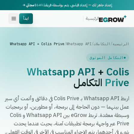
إعداد جاهز لك — إعداد قياسي، يتم بواسطة فريقنا.
$149
مجاني
الرئيسية
ابدأ
الرئيسية
/
التكاملات
/
Whatsapp API
/
Whatsapp API + Colis Prive
التكامل الموثوق
Whatsapp API
+
Colis
Prive
التكامل
اربط Whatsapp API بـ Colis Prive في دقائق وأتمت أي سير
عمل بينهما — دون الحاجة إلى برمجة، أو مطورين، أو برمجيات
وسيطة معقدة. تربط eGrow بين Whatsapp API و Colis
Prive عبر واجهة برمجة تطبيقات آمنة، بحيث عندما يحدث
شيء في أحدهما، يتم الإجراء المناسب في الآخر في الوقت الفعلي.