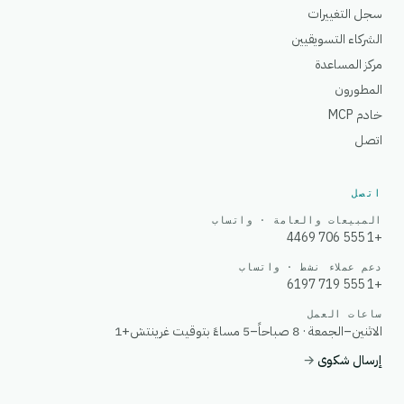
سجل التغييرات
الشركاء التسويقيين
مركز المساعدة
المطورون
خادم MCP
اتصل
اتصل
المبيعات والعامة · واتساب
+1 555 706 4469
دعم عملاء نشط · واتساب
+1 555 719 6197
ساعات العمل
الاثنين–الجمعة · 8 صباحاً–5 مساءً بتوقيت غرينتش+1
إرسال شكوى
→