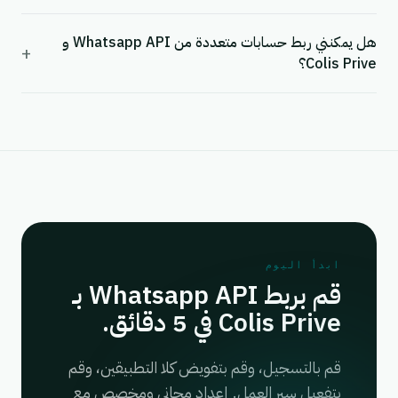
هل يمكنني ربط حسابات متعددة من Whatsapp API و
+
Colis Prive؟
ابدأ اليوم
قم بربط Whatsapp API بـ
Colis Prive في 5 دقائق.
قم بالتسجيل، وقم بتفويض كلا التطبيقين، وقم
بتفعيل سير العمل. إعداد مجاني ومخصص مع