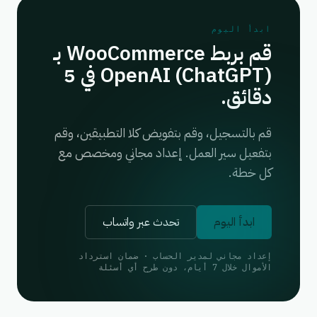
ابدأ اليوم
قم بربط WooCommerce بـ
OpenAI (ChatGPT) في 5
دقائق.
قم بالتسجيل، وقم بتفويض كلا التطبيقين، وقم
بتفعيل سير العمل. إعداد مجاني ومخصص مع
كل خطة.
ابدأ اليوم
تحدث عبر واتساب
إعداد مجاني لمدير الحساب · ضمان استرداد
الأموال خلال 7 أيام، دون طرح أي أسئلة