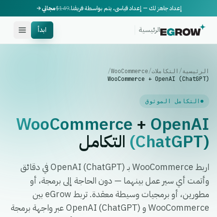
إعداد جاهز لك — إعداد قياسي، يتم بواسطة فريقنا.
$149
مجاني
الرئيسية
ابدأ
الرئيسية
/
التكاملات
/
WooCommerce
/
WooCommerce + OpenAI (ChatGPT)
التكامل الموثوق
WooCommerce
+
OpenAI
(ChatGPT)
التكامل
اربط WooCommerce بـ OpenAI (ChatGPT) في دقائق
وأتمت أي سير عمل بينهما — دون الحاجة إلى برمجة، أو
مطورين، أو برمجيات وسيطة معقدة. تربط eGrow بين
WooCommerce و OpenAI (ChatGPT) عبر واجهة برمجة