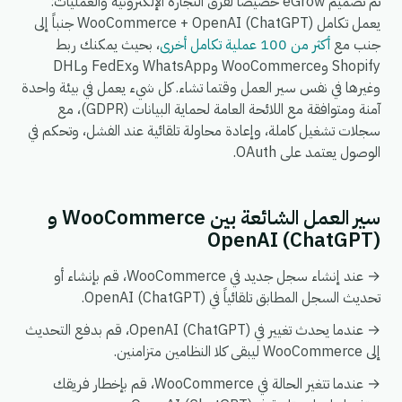
تم تصميم eGrow خصيصاً لفرق التجارة الإلكترونية والعمليات:
يعمل تكامل WooCommerce + OpenAI (ChatGPT) جنباً إلى
جنب مع
أكثر من 100 عملية تكامل أخرى
، بحيث يمكنك ربط
Shopify وWooCommerce وWhatsApp وFedEx وDHL
وغيرها في نفس سير العمل وقتما تشاء. كل شيء يعمل في بيئة واحدة
آمنة ومتوافقة مع اللائحة العامة لحماية البيانات (GDPR)، مع
سجلات تشغيل كاملة، وإعادة محاولة تلقائية عند الفشل، وتحكم في
الوصول يعتمد على OAuth.
سير العمل الشائعة بين WooCommerce و
OpenAI (ChatGPT)
→ عند إنشاء سجل جديد في WooCommerce، قم بإنشاء أو
تحديث السجل المطابق تلقائياً في OpenAI (ChatGPT).
→ عندما يحدث تغيير في OpenAI (ChatGPT)، قم بدفع التحديث
إلى WooCommerce ليبقى كلا النظامين متزامنين.
→ عندما تتغير الحالة في WooCommerce، قم بإخطار فريقك