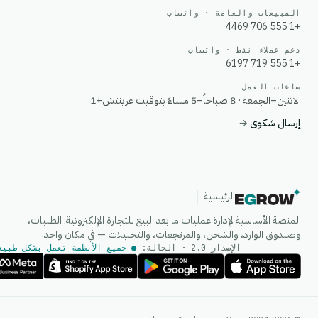
المبيعات والعامة · واتساب
+1 555 706 4469
دعم عملاء نشط · واتساب
+1 555 719 6197
ساعات العمل
الاثنين–الجمعة · 8 صباحاً–5 مساءً بتوقيت غرينتش+1
إرسال شكوى
→
الرئيسية
المنصة الأساسية لإدارة عمليات ما بعد البيع للتجارة الإلكترونية. الطلبات،
وصندوق الوارد، والشحن، والمرتجعات، والتحليلات — في مكان واحد.
الإصدار 2.0 · الحالة:
● جميع الأنظمة تعمل بشكل طبيع
وكيل الذكاء الاصطناعي