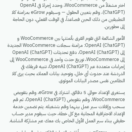
اختر مشغلاً من WooCommerce، وحدد إجراءً في OpenAI
(ChatGPT)، وقم بتعيين الحقول — وسيقوم eGrow بمزامنة كلا
التطبيقين من ذلك الحين فصاعداً، في الوقت الفعلي، دون الحاجة
إلى مطورين.
الأمور الشائعة التي تقوم الفرق بأتمتتها بين WooCommerce و
OpenAI (ChatGPT): مزامنة سجلات WooCommerce الجديدة
إلى OpenAI (ChatGPT)، دفع تحديثات OpenAI (ChatGPT)
إلى WooCommerce، توزيع حدث واحد في WooCommerce إلى
إجراءات متعددة عبر OpenAI (ChatGPT)، تنبيه فريقك في
الدردشة عند حدوث أي خلل، وتوحيد بيانات العملاء بحيث يرى كلا
النظامين نفس مصدر البيانات الموثوق.
يستغرق الإعداد حوالي 5 دقائق. اشترك في eGrow، وقم بتفويض
WooCommerce، وقم بتفويض OpenAI (ChatGPT)، ثم قم
بسحب وإفلات سير عمل بينهما وقم بتشغيله. يتم تضمين خدمة
الإعداد الاحترافية المجانية مع كل خطة، حيث سيقوم مدير حساب
حقيقي ببناء سير العمل الأول الخاص بك معك عبر مشاركة الشاشة.