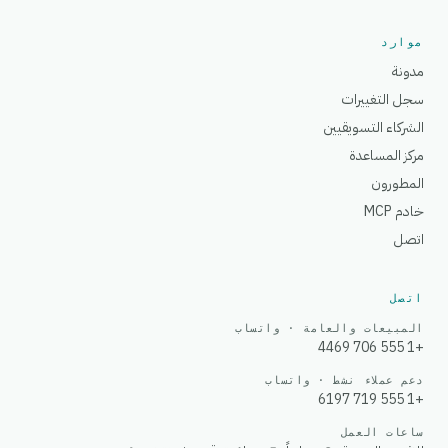
موارد
مدونة
سجل التغييرات
الشركاء التسويقيين
مركز المساعدة
المطورون
خادم MCP
اتصل
اتصل
المبيعات والعامة · واتساب
+1 555 706 4469
دعم عملاء نشط · واتساب
+1 555 719 6197
ساعات العمل