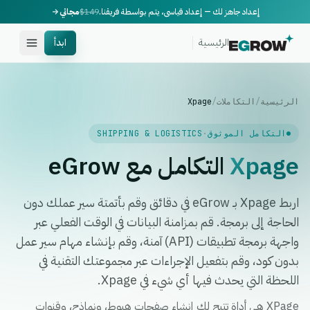
إعداد جاهز لك — إعداد قياسي، يتم بواسطة فريقنا.
$149
مجاني
الرئيسية
ابدأ
الرئيسية
/
التكاملات
/
Xpage
التكامل الموثوق
·
SHIPPING & LOGISTICS
Xpage
التكامل مع eGrow
اربط Xpage بـ eGrow في دقائق وقم بأتمتة سير عملك دون
الحاجة إلى برمجة. قم بمزامنة البيانات في الوقت الفعلي عبر
واجهة برمجة تطبيقات (API) آمنة، وقم بإنشاء مهام سير عمل
بدون كود، وقم بتفعيل الإجراءات عبر مجموعتك التقنية في
اللحظة التي يحدث فيها أي شيء في Xpage.
XPage هي أداة تتيح لك إنشاء صفحات هبوط، ونماذج، وقنوات