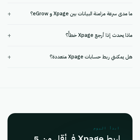
+
ما مدى سرعة مزامنة البيانات بين Xpage و eGrow؟
+
ماذا يحدث إذا أرجع Xpage خطأً؟
+
هل يمكنني ربط حسابات Xpage متعددة؟
ابدأ اليوم
اربط Xpage في أقل من 5