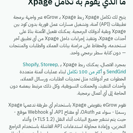
ما الذي يقوم به تكامل Xpage
يتيح لك تكامل Xpage ربط Xpage بـ eGrow عبر واجهة برمجة
تطبيقات (API) آمنة، وتشغيل مسارات عمل فورية بدون كود بين
Xpage وبقية أدواتك البرمجية. يمكنك تفعيل الأتمتة بناءً على
أحداث Xpage، وتنفيذ إجراءات داخل Xpage من أي تطبيق آخر
تستخدمه، والحفاظ على مزامنة بيانات العملاء والطلبات والمنتجات
— دون كتابة سطر برمجي واحد.
بمجرد الاتصال، يمكنك ربط Xpage بـ
,
Storeep
,
Shopify
SendGrid
و
أكثر من 100 تكامل
لبناء عمليات أتمتة متعددة
الخطوات عبر أدواتك؛ مثل تحديثات الطلبات، ورسائل العملاء،
وأحداث التنفيذ، والحملات التسويقية، وكل ذلك مرتبط ببعضه دون
الحاجة إلى أي أعمال برمجية.
تقوم eGrow بتفويض Xpage باستخدام أي طريقة تدعمها Xpage
رسميًا - سواء عبر OAuth، أو مفتاح API، أو Webhook موقع -
حيث يتم تشفير جميع البيانات أثناء النقل (TLS 1.2+) وأثناء
التخزين، وإعادة محاولة استدعاءات API الفاشلة باستخدام التراجع