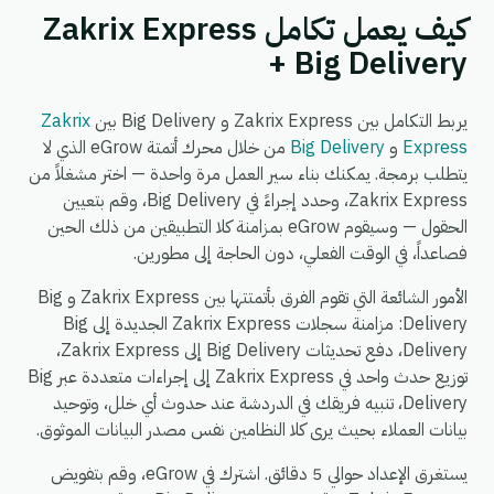
كيف يعمل تكامل Zakrix Express
+ Big Delivery
يربط التكامل بين Zakrix Express و Big Delivery بين
Zakrix
Express
و
Big Delivery
من خلال محرك أتمتة eGrow الذي لا
يتطلب برمجة. يمكنك بناء سير العمل مرة واحدة — اختر مشغلاً من
Zakrix Express، وحدد إجراءً في Big Delivery، وقم بتعيين
الحقول — وسيقوم eGrow بمزامنة كلا التطبيقين من ذلك الحين
فصاعداً، في الوقت الفعلي، دون الحاجة إلى مطورين.
الأمور الشائعة التي تقوم الفرق بأتمتتها بين Zakrix Express و Big
Delivery: مزامنة سجلات Zakrix Express الجديدة إلى Big
Delivery، دفع تحديثات Big Delivery إلى Zakrix Express،
توزيع حدث واحد في Zakrix Express إلى إجراءات متعددة عبر Big
Delivery، تنبيه فريقك في الدردشة عند حدوث أي خلل، وتوحيد
بيانات العملاء بحيث يرى كلا النظامين نفس مصدر البيانات الموثوق.
يستغرق الإعداد حوالي 5 دقائق. اشترك في eGrow، وقم بتفويض