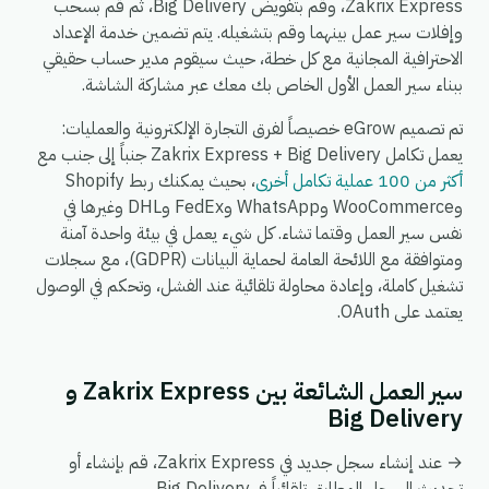
Zakrix Express، وقم بتفويض Big Delivery، ثم قم بسحب
وإفلات سير عمل بينهما وقم بتشغيله. يتم تضمين خدمة الإعداد
الاحترافية المجانية مع كل خطة، حيث سيقوم مدير حساب حقيقي
ببناء سير العمل الأول الخاص بك معك عبر مشاركة الشاشة.
تم تصميم eGrow خصيصاً لفرق التجارة الإلكترونية والعمليات:
يعمل تكامل Zakrix Express + Big Delivery جنباً إلى جنب مع
أكثر من 100 عملية تكامل أخرى
، بحيث يمكنك ربط Shopify
وWooCommerce وWhatsApp وFedEx وDHL وغيرها في
نفس سير العمل وقتما تشاء. كل شيء يعمل في بيئة واحدة آمنة
ومتوافقة مع اللائحة العامة لحماية البيانات (GDPR)، مع سجلات
تشغيل كاملة، وإعادة محاولة تلقائية عند الفشل، وتحكم في الوصول
يعتمد على OAuth.
سير العمل الشائعة بين Zakrix Express و
Big Delivery
→ عند إنشاء سجل جديد في Zakrix Express، قم بإنشاء أو