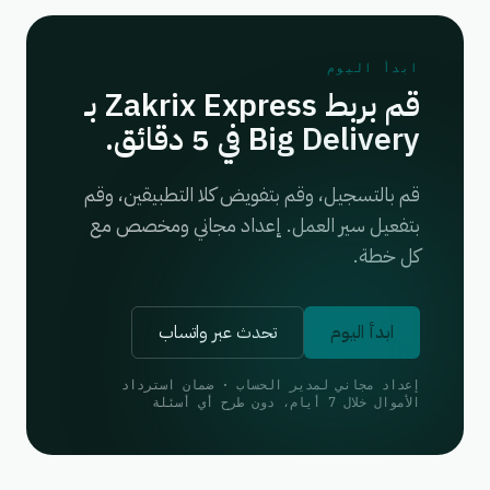
ابدأ اليوم
قم بربط Zakrix Express بـ
Big Delivery في 5 دقائق.
قم بالتسجيل، وقم بتفويض كلا التطبيقين، وقم
بتفعيل سير العمل. إعداد مجاني ومخصص مع
كل خطة.
ابدأ اليوم
تحدث عبر واتساب
إعداد مجاني لمدير الحساب · ضمان استرداد
الأموال خلال 7 أيام، دون طرح أي أسئلة