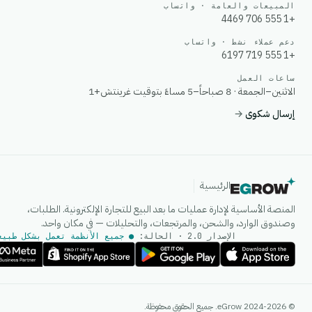
المبيعات والعامة · واتساب
+1 555 706 4469
دعم عملاء نشط · واتساب
+1 555 719 6197
ساعات العمل
الاثنين–الجمعة · 8 صباحاً–5 مساءً بتوقيت غرينتش+1
إرسال شكوى
→
الرئيسية
المنصة الأساسية لإدارة عمليات ما بعد البيع للتجارة الإلكترونية. الطلبات،
وصندوق الوارد، والشحن، والمرتجعات، والتحليلات — في مكان واحد.
الإصدار 2.0 · الحالة:
● جميع الأنظمة تعمل بشكل طبيع
وكيل الذكاء الاصطناعي
© 2024-2026 eGrow. جميع الحقوق محفوظة.
إجابات فورية على واتساب