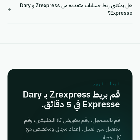
هل يمكنني ربط حسابات متعددة من Zrexpress و Dary
+
Expresse؟
ابدأ اليوم
قم بربط Zrexpress بـ Dary
Expresse في 5 دقائق.
قم بالتسجيل، وقم بتفويض كلا التطبيقين، وقم
بتفعيل سير العمل. إعداد مجاني ومخصص مع
كل خطة.