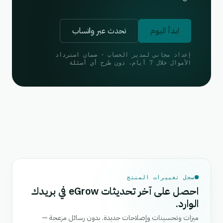
ابدأ اليوم
تحدث عبر واتساب
إعداد مجاني لمدير الحساب · ضمان استرداد
الأموال خلال 7 أيام، دون طرح أي أسئلة
سجل تغييرات المنتج
احصل على آخر تحديثات eGrow في بريدك
الوارد.
ميزات وتحسينات وإصلاحات جديدة. بدون رسائل مزعجة —