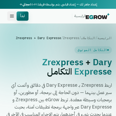
إعداد جاهز لك — إعداد قياسي، يتم بواسطة فريقنا.
$149
مجاني
الرئيسية
ابدأ
الرئيسية
/
التكاملات
/
Zrexpress
/
Zrexpress + Dary Expresse
التكامل الموثوق
Zrexpress
+
Dary
Expresse
التكامل
اربط Zrexpress بـ Dary Expresse في دقائق وأتمت أي
سير عمل بينهما — دون الحاجة إلى برمجة، أو مطورين، أو
برمجيات وسيطة معقدة. تربط eGrow بين Zrexpress و
Dary Expresse عبر واجهة برمجة تطبيقات آمنة، بحيث
عندما يحدث شيء في أحدهما، يتم الإجراء المناسب في الآخر في