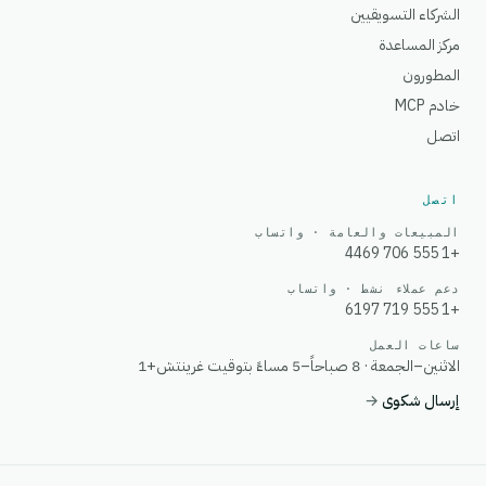
الشركاء التسويقيين
مركز المساعدة
المطورون
خادم MCP
اتصل
اتصل
المبيعات والعامة · واتساب
+1 555 706 4469
دعم عملاء نشط · واتساب
+1 555 719 6197
ساعات العمل
الاثنين–الجمعة · 8 صباحاً–5 مساءً بتوقيت غرينتش+1
إرسال شكوى
→