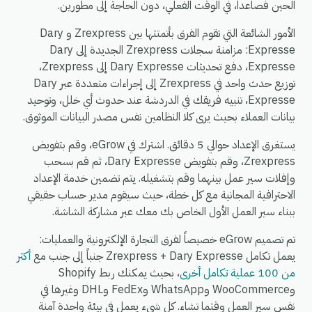
الحين فصاعداً، في الوقت الفعلي، دون الحاجة إلى مطورين.
الأمور الشائعة التي تقوم الفرق بأتمتتها بين Zrexpress و Dary
Expresse: مزامنة سجلات Zrexpress الجديدة إلى Dary
Expresse، دفع تحديثات Dary Expresse إلى Zrexpress،
توزيع حدث واحد في Zrexpress إلى إجراءات متعددة عبر Dary
Expresse، تنبيه فريقك في الدردشة عند حدوث أي خلل، وتوحيد
بيانات العملاء بحيث يرى كلا النظامين نفس مصدر البيانات الموثوق.
يستغرق الإعداد حوالي 5 دقائق. اشترك في eGrow، وقم بتفويض
Zrexpress، وقم بتفويض Dary Expresse، ثم قم بسحب
وإفلات سير عمل بينهما وقم بتشغيله. يتم تضمين خدمة الإعداد
الاحترافية المجانية مع كل خطة، حيث سيقوم مدير حساب حقيقي
ببناء سير العمل الأول الخاص بك معك عبر مشاركة الشاشة.
تم تصميم eGrow خصيصاً لفرق التجارة الإلكترونية والعمليات:
يعمل تكامل Zrexpress + Dary Expresse جنباً إلى جنب مع
أكثر
من 100 عملية تكامل أخرى
، بحيث يمكنك ربط Shopify
وWooCommerce وWhatsApp وFedEx وDHL وغيرها في
نفس سير العمل وقتما تشاء. كل شيء يعمل في بيئة واحدة آمنة