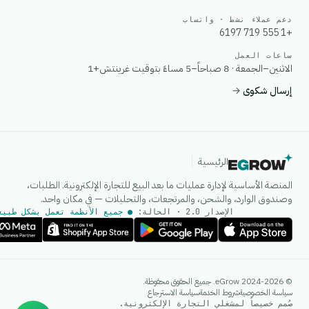
دعم عملاء نشط · واتساب
+1 555 719 6197
ساعات العمل
الاثنين–الجمعة · 8 صباحاً–5 مساءً بتوقيت غرينتش+1
إرسال شكوى
→
الرئيسية
المنصة الأساسية لإدارة عمليات ما بعد البيع للتجارة الإلكترونية. الطلبات،
وصندوق الوارد، والشحن، والمرتجعات، والتحليلات — في مكان واحد.
الإصدار 2.0 · الحالة:
● جميع الأنظمة تعمل بشكل طبيع
وكيل الذكاء الاصطناعي
© 2024-2026 eGrow. جميع الحقوق محفوظة.
إجابات فورية على واتساب
سياسة الخصوصية
شروط الخدمة
سياسة الاسترجاع
صُمم خصيصاً لمشغلي التجارة الإلكترونية.