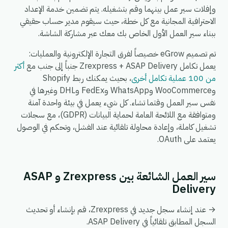
وإفلات سير عمل بينهما وقم بتشغيله. يتم تضمين خدمة الإعداد
الاحترافية المجانية مع كل خطة، حيث سيقوم مدير حساب حقيقي
ببناء سير العمل الأول الخاص بك معك عبر مشاركة الشاشة.
تم تصميم eGrow خصيصاً لفرق التجارة الإلكترونية والعمليات:
يعمل تكامل Zrexpress + ASAP Delivery جنباً إلى جنب مع
أكثر
من 100 عملية تكامل أخرى
، بحيث يمكنك ربط Shopify
وWooCommerce وWhatsApp وFedEx وDHL وغيرها في
نفس سير العمل وقتما تشاء. كل شيء يعمل في بيئة واحدة آمنة
ومتوافقة مع اللائحة العامة لحماية البيانات (GDPR)، مع سجلات
تشغيل كاملة، وإعادة محاولة تلقائية عند الفشل، وتحكم في الوصول
يعتمد على OAuth.
سير العمل الشائعة بين Zrexpress و ASAP
Delivery
→ عند إنشاء سجل جديد في Zrexpress، قم بإنشاء أو تحديث
السجل المطابق تلقائياً في ASAP Delivery.