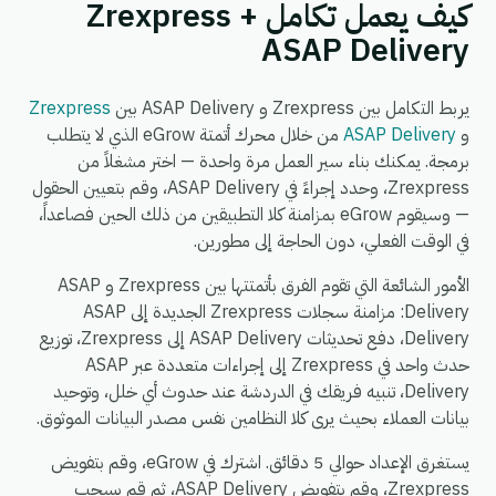
كيف يعمل تكامل Zrexpress +
ASAP Delivery
يربط التكامل بين Zrexpress و ASAP Delivery بين
Zrexpress
و
ASAP Delivery
من خلال محرك أتمتة eGrow الذي لا يتطلب
برمجة. يمكنك بناء سير العمل مرة واحدة — اختر مشغلاً من
Zrexpress، وحدد إجراءً في ASAP Delivery، وقم بتعيين الحقول
— وسيقوم eGrow بمزامنة كلا التطبيقين من ذلك الحين فصاعداً،
في الوقت الفعلي، دون الحاجة إلى مطورين.
الأمور الشائعة التي تقوم الفرق بأتمتتها بين Zrexpress و ASAP
Delivery: مزامنة سجلات Zrexpress الجديدة إلى ASAP
Delivery، دفع تحديثات ASAP Delivery إلى Zrexpress، توزيع
حدث واحد في Zrexpress إلى إجراءات متعددة عبر ASAP
Delivery، تنبيه فريقك في الدردشة عند حدوث أي خلل، وتوحيد
بيانات العملاء بحيث يرى كلا النظامين نفس مصدر البيانات الموثوق.
يستغرق الإعداد حوالي 5 دقائق. اشترك في eGrow، وقم بتفويض
Zrexpress، وقم بتفويض ASAP Delivery، ثم قم بسحب