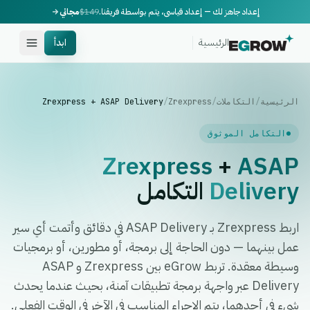
إعداد جاهز لك — إعداد قياسي، يتم بواسطة فريقنا.
$149
مجاني
الرئيسية
ابدأ
الرئيسية
/
التكاملات
/
Zrexpress
/
Zrexpress + ASAP Delivery
التكامل الموثوق
Zrexpress
+
ASAP
Delivery
التكامل
اربط Zrexpress بـ ASAP Delivery في دقائق وأتمت أي سير
عمل بينهما — دون الحاجة إلى برمجة، أو مطورين، أو برمجيات
وسيطة معقدة. تربط eGrow بين Zrexpress و ASAP
Delivery عبر واجهة برمجة تطبيقات آمنة، بحيث عندما يحدث
شيء في أحدهما، يتم الإجراء المناسب في الآخر في الوقت الفعلي.