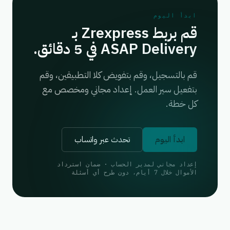
ابدأ اليوم
قم بربط Zrexpress بـ
ASAP Delivery في 5 دقائق.
قم بالتسجيل، وقم بتفويض كلا التطبيقين، وقم
بتفعيل سير العمل. إعداد مجاني ومخصص مع
كل خطة.
ابدأ اليوم
تحدث عبر واتساب
إعداد مجاني لمدير الحساب · ضمان استرداد
الأموال خلال 7 أيام، دون طرح أي أسئلة