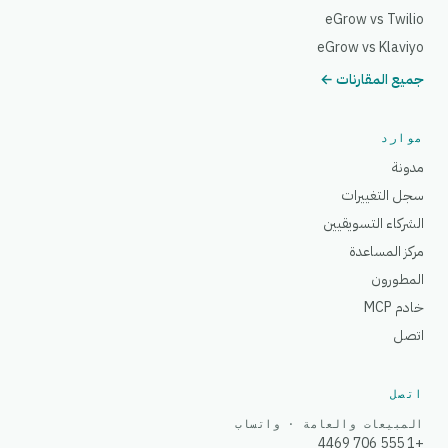
eGrow vs Twilio
eGrow vs Klaviyo
جميع المقارنات ←
موارد
مدونة
سجل التغييرات
الشركاء التسويقيين
مركز المساعدة
المطورون
خادم MCP
اتصل
اتصل
المبيعات والعامة · واتساب
+1 555 706 4469