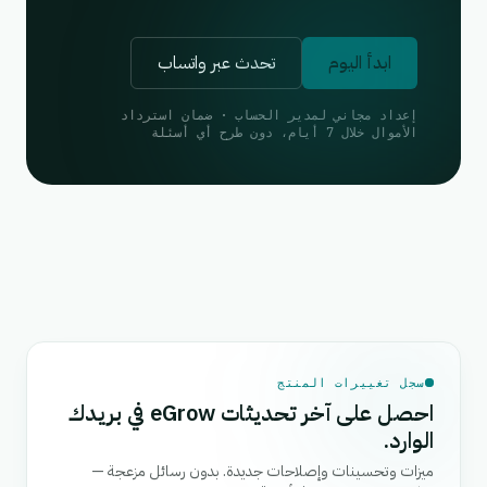
ابدأ اليوم
تحدث عبر واتساب
إعداد مجاني لمدير الحساب · ضمان استرداد
الأموال خلال 7 أيام، دون طرح أي أسئلة
سجل تغييرات المنتج
احصل على آخر تحديثات eGrow في بريدك
الوارد.
ميزات وتحسينات وإصلاحات جديدة. بدون رسائل مزعجة —