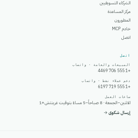
الشركاء التسويقيين
مركز المساعدة
المطورون
خادم MCP
اتصل
اتصل
المبيعات والعامة · واتساب
+1 555 706 4469
دعم عملاء نشط · واتساب
+1 555 719 6197
ساعات العمل
الاثنين–الجمعة · 8 صباحاً–5 مساءً بتوقيت غرينتش+1
إرسال شكوى
→