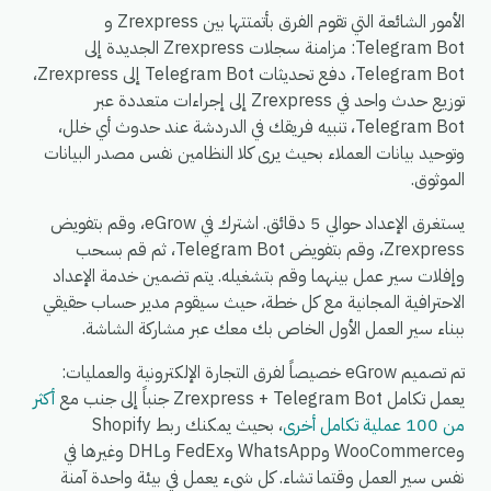
الأمور الشائعة التي تقوم الفرق بأتمتتها بين Zrexpress و
Telegram Bot: مزامنة سجلات Zrexpress الجديدة إلى
Telegram Bot، دفع تحديثات Telegram Bot إلى Zrexpress،
توزيع حدث واحد في Zrexpress إلى إجراءات متعددة عبر
Telegram Bot، تنبيه فريقك في الدردشة عند حدوث أي خلل،
وتوحيد بيانات العملاء بحيث يرى كلا النظامين نفس مصدر البيانات
الموثوق.
يستغرق الإعداد حوالي 5 دقائق. اشترك في eGrow، وقم بتفويض
Zrexpress، وقم بتفويض Telegram Bot، ثم قم بسحب
وإفلات سير عمل بينهما وقم بتشغيله. يتم تضمين خدمة الإعداد
الاحترافية المجانية مع كل خطة، حيث سيقوم مدير حساب حقيقي
ببناء سير العمل الأول الخاص بك معك عبر مشاركة الشاشة.
تم تصميم eGrow خصيصاً لفرق التجارة الإلكترونية والعمليات:
يعمل تكامل Zrexpress + Telegram Bot جنباً إلى جنب مع
أكثر
من 100 عملية تكامل أخرى
، بحيث يمكنك ربط Shopify
وWooCommerce وWhatsApp وFedEx وDHL وغيرها في
نفس سير العمل وقتما تشاء. كل شيء يعمل في بيئة واحدة آمنة