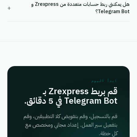
هل يمكنني ربط حسابات متعددة من Zrexpress و
+
Telegram Bot؟
ابدأ اليوم
قم بربط Zrexpress بـ
Telegram Bot في 5 دقائق.
قم بالتسجيل، وقم بتفويض كلا التطبيقين، وقم
بتفعيل سير العمل. إعداد مجاني ومخصص مع
كل خطة.