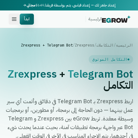
إعداد جاهز لك — إعداد قياسي، يتم بواسطة فريقنا.
$149
مجاني
الرئيسية
ابدأ
الرئيسية
/
التكاملات
/
Zrexpress
/
Zrexpress + Telegram Bot
التكامل الموثوق
Zrexpress
+
Telegram Bot
التكامل
اربط Zrexpress بـ Telegram Bot في دقائق وأتمت أي سير
عمل بينهما — دون الحاجة إلى برمجة، أو مطورين، أو برمجيات
وسيطة معقدة. تربط eGrow بين Zrexpress و Telegram
Bot عبر واجهة برمجة تطبيقات آمنة، بحيث عندما يحدث شيء
في أحدهما، يتم الإجراء المناسب في الآخر في الوقت الفعلي.