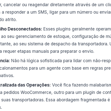
, cancelar ou reagendar diretamente através de um cliq
es a responder a um SMS, ligar para um número ou envia
o atrito.
alho Desconectados:
Esses plugins geralmente operam 
 ao seu gerenciamento de estoque, configuração de mú
rtante, ao seu sistema de despacho da transportadora.
a requer etapas manuais para preparar o envio.
ência:
Não há lógica sofisticada para lidar com não-res
scalonamentos para um agente com base em regras pred
oativos.
ralizada das Operações:
Você fica fazendo malabaris
ra pedidos WooCommerce, outro para um plugin de con
a suas transportadoras. Essa abordagem fragmentada é i
.