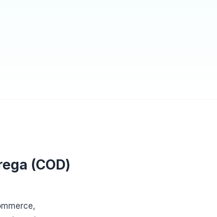
rega (COD)
commerce,