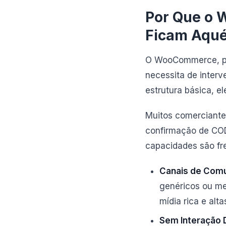
Por Que o 
Ficam Aqu
O WooCommerce, pro
necessita de inter
estrutura básica, e
Muitos comerciante
confirmação de COD
capacidades são fr
Canais de Comu
genéricos ou me
mídia rica e al
Sem Interação 