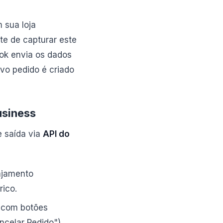
 sua loja
te de capturar este
ok envia os dados
vo pedido é criado
usiness
 saída via
API do
ajamento
ico.
 com botões
ncelar Pedido").