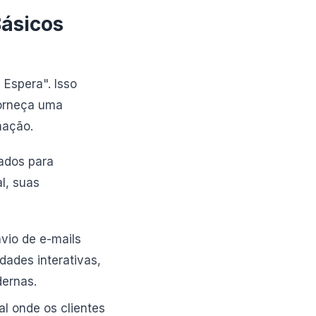
ásicos
Espera". Isso
forneça uma
mação.
ados para
l, suas
nvio de e-mails
ades interativas,
dernas.
l onde os clientes