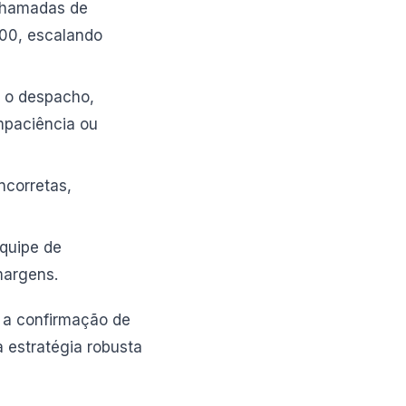
 chamadas de
.00, escalando
e o despacho,
mpaciência ou
ncorretas,
quipe de
margens.
 a confirmação de
 estratégia robusta