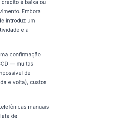
crédito é baixa ou
vimento. Embora
le introduz um
tividade e a
 uma confirmação
 COD — muitas
mpossível de
da e volta), custos
telefônicas manuais
leta de