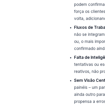
podem confirmar
força os client
volta, adicionand
Fluxos de Trab
não se integram
ou, o mais impo
confirmado aind
Falta de Intelig
tentativas ou e
reativos, não pr
Sem Visão Cent
painéis – um pa
ainda outro par
propensa a erros