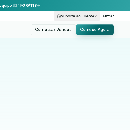
equipe.
$149
GRÁTIS
Suporte ao Cliente
Entrar
Contactar Vendas
Comece Agora