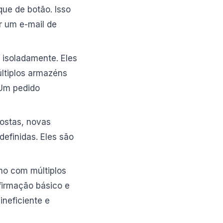
ue de botão. Isso
r um e-mail de
isoladamente. Eles
ltiplos armazéns
 Um pedido
postas, novas
efinidas. Eles são
mo com múltiplos
firmação básico e
neficiente e