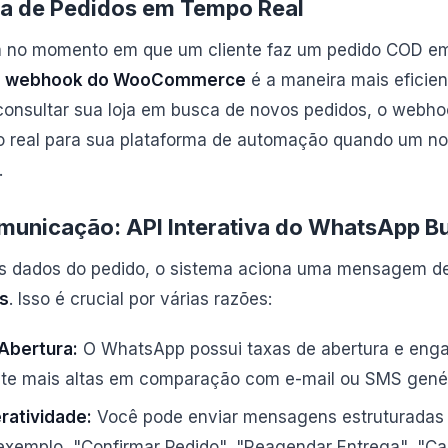
ra de Pedidos em Tempo Real
 no momento em que um cliente faz um pedido COD em
m
webhook do WooCommerce
é a maneira mais eficien
consultar sua loja em busca de novos pedidos, o webho
 real para sua plataforma de automação quando um no
.
unicação: API Interativa do WhatsApp B
s dados do pedido, o sistema aciona uma mensagem de
s
. Isso é crucial por várias razões:
Abertura:
O WhatsApp possui taxas de abertura e eng
nte mais altas em comparação com e-mail ou SMS genér
eratividade:
Você pode enviar mensagens estruturadas
 exemplo, "Confirmar Pedido", "Reagendar Entrega", "Ca