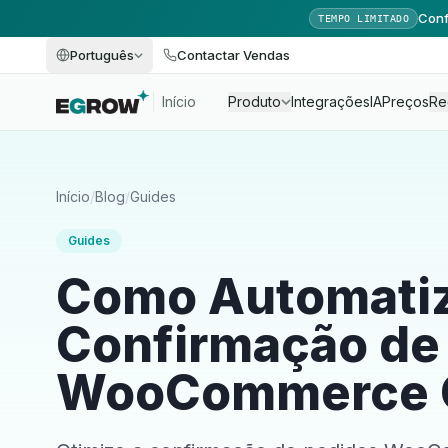
Conf
TEMPO LIMITADO
Português
Contactar Vendas
Início
Produto
Integrações
IA
Preços
Re
Início
/
Blog
/
Guides
Guides
Como Automatiz
Confirmação de
WooCommerce 