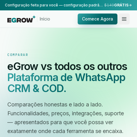
Configuração feita para você — configuração padrão, realizada pela nossa equipe.
$149
GRÁTIS
Início
Comece Agora
COMPARAR
eGrow vs todos os outros
Plataforma de WhatsApp
CRM & COD.
Comparações honestas e lado a lado.
Funcionalidades, preços, integrações, suporte
— apresentados para que você possa ver
exatamente onde cada ferramenta se encaixa.