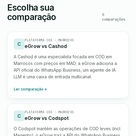
Escolha sua
comparação
6
comparações
PLATAFORMA COD · MARROCOS
C
eGrow vs Cashod
A Cashod é uma especialista focada em COD em
Marrocos com preços em MAD; a eGrow adiciona a
API oficial do WhatsApp Business, um agente de IA
LLM e uma caixa de entrada multicanal.
Ler comparação
PLATAFORMA COD · MARROCOS
C
eGrow vs Codspot
O Codspot mantém as operações de COD leves (incl.
Magento); o eGrow traz a API do WhatsApp Business