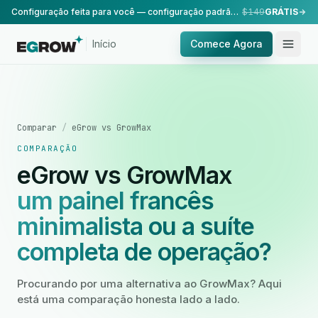
Configuração feita para você — configuração padrão, realizada pela nossa equipe.
$149
GRÁTIS
Início
Comece Agora
Comparar
/
eGrow vs GrowMax
COMPARAÇÃO
eGrow vs GrowMax
um painel francês
minimalista ou a suíte
completa de operação?
Procurando por uma alternativa ao GrowMax? Aqui
está uma comparação honesta lado a lado.