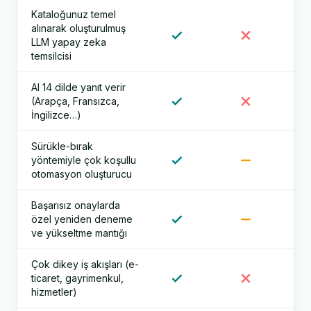
Kataloğunuz temel
alınarak oluşturulmuş
LLM yapay zeka
temsilcisi
AI 14 dilde yanıt verir
(Arapça, Fransızca,
İngilizce…)
Sürükle-bırak
yöntemiyle çok koşullu
otomasyon oluşturucu
Başarısız onaylarda
özel yeniden deneme
ve yükseltme mantığı
Çok dikey iş akışları (e-
ticaret, gayrimenkul,
hizmetler)