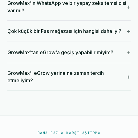
GrowMax'in WhatsApp ve bir yapay zeka temsilcisi
+
var mı?
+
Çok küçük bir Fas mağazası için hangisi daha iyi?
+
GrowMax'tan eGrow'a geçiş yapabilir miyim?
GrowMax'ı eGrow yerine ne zaman tercih
+
etmeliyim?
DAHA FAZLA KARŞILAŞTIRMA