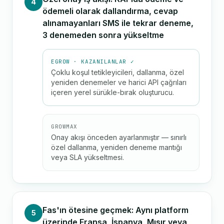
4
ödemeli olarak dallandırma, cevap
alınamayanları SMS ile tekrar deneme,
3 denemeden sonra yükseltme
EGROW · KAZANILANLAR ✓
Çoklu koşul tetikleyicileri, dallanma, özel
yeniden denemeler ve harici API çağrıları
içeren yerel sürükle-bırak oluşturucu.
GROWMAX
Onay akışı önceden ayarlanmıştır — sınırlı
özel dallanma, yeniden deneme mantığı
veya SLA yükseltmesi.
Fas'ın ötesine geçmek: Aynı platform
5
üzerinde Fransa, İspanya, Mısır veya