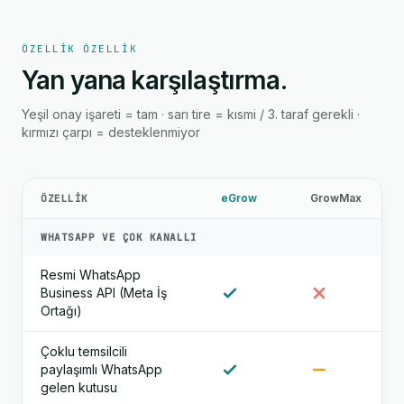
ÖZELLIK ÖZELLIK
Yan yana karşılaştırma.
Yeşil onay işareti = tam · sarı tire = kısmi / 3. taraf gerekli ·
kırmızı çarpı = desteklenmiyor
eGrow
GrowMax
ÖZELLIK
WHATSAPP VE ÇOK KANALLI
Resmi WhatsApp
Business API (Meta İş
Ortağı)
Çoklu temsilcili
paylaşımlı WhatsApp
gelen kutusu