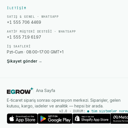
İLETIŞIM
SATIŞ & GENEL · WHATSAPP
+1 555 706 4469
AKTIF MÜŞTERI DESTEĞI · WHATSAPP
+1 555 719 6197
İŞ SAATLERI
Pzt–Cum · 08:00–17:00 GMT+1
Şikayet gönder
→
Ana Sayfa
E-ticaret sipariş sonrası operasyon merkezi. Siparişler, gelen
kutusu, kargo, iadeler ve analitik — hepsi bir arada.
v2.0 · DURUM:
● tüm sistemler norm