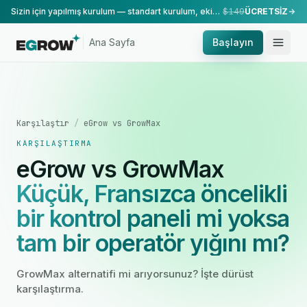
Sizin için yapılmış kurulum — standart kurulum, ekibimiz tarafından yapılır.
$149
ÜCRETSİZ
Ana Sayfa
Başlayın
Karşılaştır
/
eGrow vs GrowMax
KARŞILAŞTIRMA
eGrow vs GrowMax
Küçük, Fransızca öncelikli
bir kontrol paneli mi yoksa
tam bir operatör yığını mı?
GrowMax alternatifi mi arıyorsunuz? İşte dürüst
karşılaştırma.