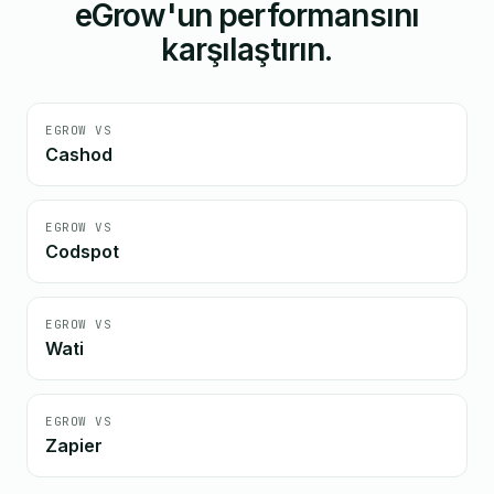
eGrow'un performansını
karşılaştırın.
EGROW VS
Cashod
EGROW VS
Codspot
EGROW VS
Wati
EGROW VS
Zapier