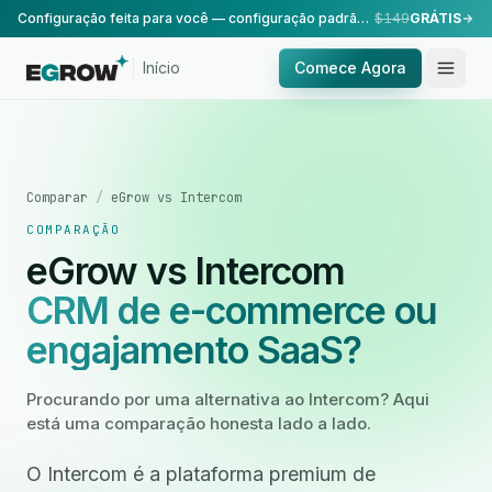
Configuração feita para você — configuração padrão, realizada pela nossa equipe.
$149
GRÁTIS
Início
Comece Agora
Comparar
/
eGrow vs Intercom
COMPARAÇÃO
eGrow vs Intercom
CRM de e-commerce ou
engajamento SaaS?
Procurando por uma alternativa ao Intercom? Aqui
está uma comparação honesta lado a lado.
O Intercom é a plataforma premium de