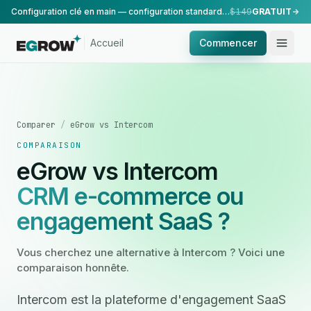
Configuration clé en main — configuration standard, réalisée par notre équipe.
$149
GRATUIT
Accueil
Commencer
Comparer
/
eGrow vs Intercom
COMPARAISON
eGrow vs Intercom
CRM e-commerce ou
engagement SaaS ?
Vous cherchez une alternative à Intercom ? Voici une
comparaison honnête.
Intercom est la plateforme d'engagement SaaS