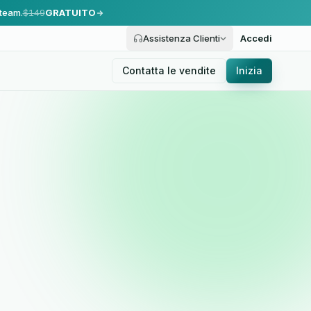
 team.
$149
GRATUITO
Assistenza Clienti
Accedi
Contatta le vendite
Inizia