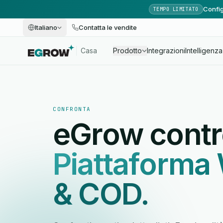
Config
TEMPO LIMITATO
Italiano
Contatta le vendite
Casa
Prodotto
Integrazioni
Intelligenza 
CONFRONTA
eGrow contro 
Piattaform
& COD.