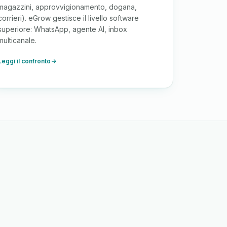
magazzini, approvvigionamento, dogana,
corrieri). eGrow gestisce il livello software
superiore: WhatsApp, agente AI, inbox
multicanale.
Leggi il confronto