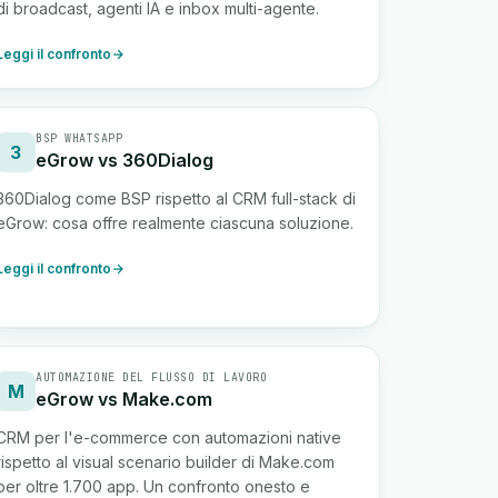
di broadcast, agenti IA e inbox multi-agente.
Leggi il confronto
BSP WHATSAPP
3
eGrow vs 360Dialog
360Dialog come BSP rispetto al CRM full-stack di
eGrow: cosa offre realmente ciascuna soluzione.
Leggi il confronto
AUTOMAZIONE DEL FLUSSO DI LAVORO
M
eGrow vs Make.com
CRM per l'e-commerce con automazioni native
rispetto al visual scenario builder di Make.com
per oltre 1.700 app. Un confronto onesto e