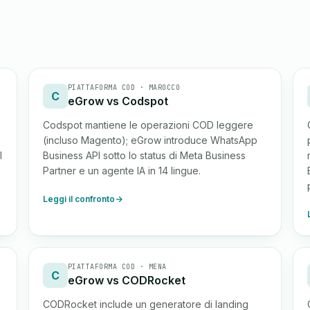
PIATTAFORMA COD · MAROCCO
C
eGrow vs Codspot
Codspot mantiene le operazioni COD leggere
(incluso Magento); eGrow introduce WhatsApp
I
Business API sotto lo status di Meta Business
Partner e un agente IA in 14 lingue.
Leggi il confronto
PIATTAFORMA COD · MENA
C
eGrow vs CODRocket
CODRocket include un generatore di landing