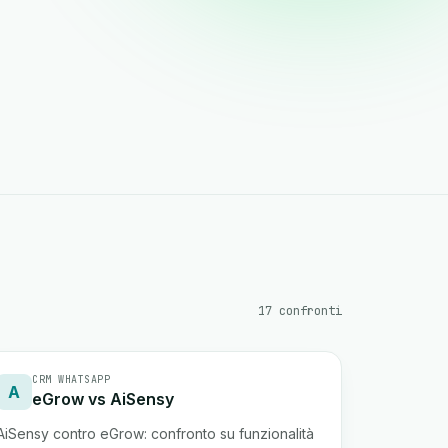
17 confronti
CRM WHATSAPP
A
eGrow vs AiSensy
AiSensy contro eGrow: confronto su funzionalità