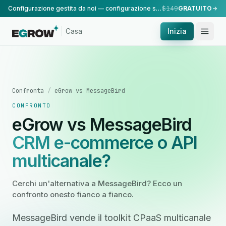
Configurazione gestita da noi — configurazione standard, eseguita dal nostro team.
$149
GRATUITO
Casa
Inizia
Confronta
/
eGrow vs MessageBird
CONFRONTO
eGrow vs MessageBird
CRM e-commerce o API
multicanale?
Cerchi un'alternativa a MessageBird? Ecco un
confronto onesto fianco a fianco.
MessageBird vende il toolkit CPaaS multicanale