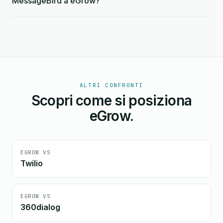
MessageBird a eGrow?
ALTRI CONFRONTI
Scopri come si posiziona
eGrow.
EGROW VS
Twilio
EGROW VS
360dialog