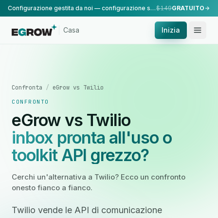
Configurazione gestita da noi — configurazione standard, eseguita dal nostro team.
$149
GRATUITO
Casa
Inizia
Confronta
/
eGrow vs Twilio
CONFRONTO
eGrow vs Twilio
inbox pronta all'uso o
toolkit API grezzo?
Cerchi un'alternativa a Twilio? Ecco un confronto
onesto fianco a fianco.
Twilio vende le API di comunicazione