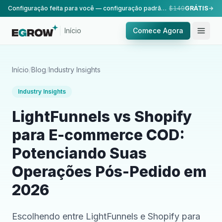
Configuração feita para você — configuração padrão, realizada pela nossa equipe.
$149
GRÁTIS
Início
Comece Agora
Início
/
Blog
/
Industry Insights
Industry Insights
LightFunnels vs Shopify
para E-commerce COD:
Potenciando Suas
Operações Pós-Pedido em
2026
Escolhendo entre LightFunnels e Shopify para