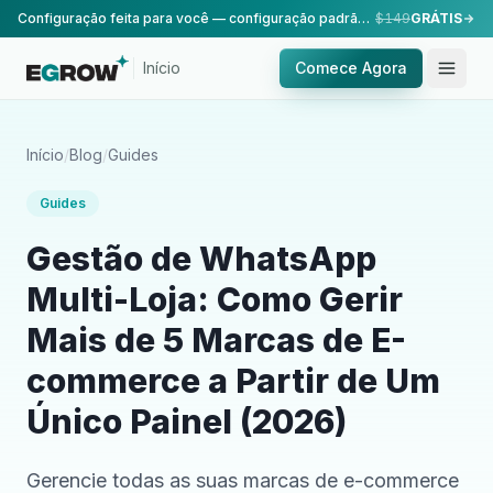
Configuração feita para você — configuração padrão, realizada pela nossa equipe.
$149
GRÁTIS
Início
Comece Agora
Início
/
Blog
/
Guides
Guides
Gestão de WhatsApp
Multi-Loja: Como Gerir
Mais de 5 Marcas de E-
commerce a Partir de Um
Único Painel (2026)
Gerencie todas as suas marcas de e-commerce