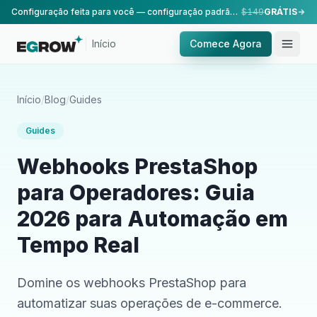
Configuração feita para você — configuração padrão, realizada pela nossa equipe.
$149
GRÁTIS
Início
Comece Agora
Início
/
Blog
/
Guides
Guides
Webhooks PrestaShop
para Operadores: Guia
2026 para Automação em
Tempo Real
Domine os webhooks PrestaShop para
automatizar suas operações de e-commerce.