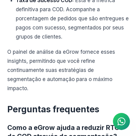
Taxa de Sucesso COD:
Esta é a métrica
definitiva para COD. Acompanhe a
porcentagem de pedidos que são entregues e
pagos com sucesso, segmentados por seus
grupos de clientes.
O painel de análise da eGrow fornece esses
insights, permitindo que você refine
continuamente suas estratégias de
segmentação e automação para o máximo
impacto.
Agente de IA
Respostas instantâneas no
WhatsApp
Perguntas frequentes
Como a eGrow ajuda a reduzir RTOs