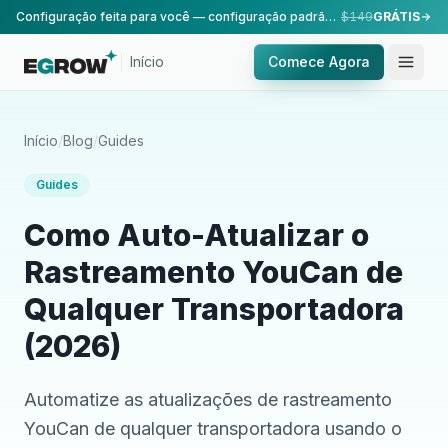
Configuração feita para você — configuração padrão, realizada pela nossa equipe.
$149
GRÁTIS
Início
Comece Agora
Início
/
Blog
/
Guides
Guides
Como Auto-Atualizar o
Rastreamento YouCan de
Qualquer Transportadora
(2026)
Automatize as atualizações de rastreamento
YouCan de qualquer transportadora usando o