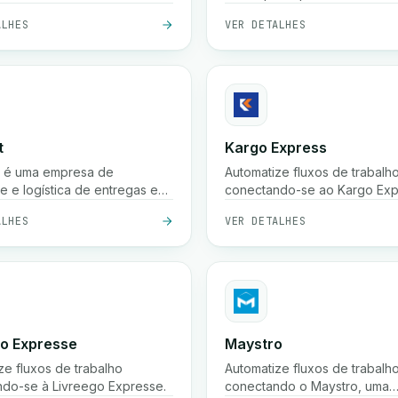
entrega de encomendas em 
ALHES
VER DETALHES
país, recolha, armazenament
cobrança na entrega, com o
envio rápido como entrega 
horas e rastreamento em temp
t
Kargo Express
at é uma empresa de
Automatize fluxos de trabalh
te e logística de entregas em
conectando-se ao Kargo Exp
s, oferecendo nossos
uma plataforma de terceiros.
ALHES
VER DETALHES
 para comerciantes e
nais.
go Expresse
Maystro
ze fluxos de trabalho
Automatize fluxos de trabalh
do-se à Livreego Expresse.
conectando o Maystro, uma