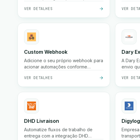
entregas, devoluções de fundos,
platafor
VER DETALHES
VER DET
confirmações e armazenamento.
process
produtiv
Custom Webhook
Dary E
Adicione o seu próprio webhook para
A Dary E
acionar automações conforme
envio qu
necessário
encomen
VER DETALHES
VER DET
Marroco
platafor
facilmen
muitos be
DHD Livraison
Digylog
Automatize fluxos de trabalho de
Empresa 
entrega com a integração DHD
transpor