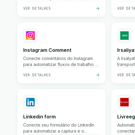
automatizar a entrada de dados e
VER DETALHES
VER DET
sincronizar informações em seus
fluxos de trabalho para melhor
colaboração e insights.
Instagram Comment
Irsaliya
Conecte comentários do Instagram
A Irsaly
para automatizar fluxos de trabalho e
transpor
interagir com seu público.
Marroco
VER DETALHES
VER DET
serviços
profissio
Linkedin form
Livree
Conecte seu formulário do LinkedIn
Automati
para automatizar a captura e o
conectan