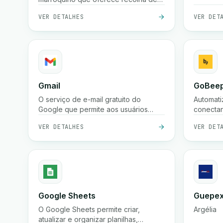
encomendas, envio rápido a nível
VER DETALHES
VER DET
nacional, pagamento na entrega e
rastreio em tempo real para empresas
e lojas online.
Gmail
GoBeep
O serviço de e-mail gratuito do
Automati
Google que permite aos usuários
conecta
enviar, receber e organizar
Integre 
VER DETALHES
VER DET
mensagens de forma segura com
seus pro
proteção poderosa contra spam,
pesquisa e integração com as
ferramentas do Google Workspace
Google Sheets
Guepex
O Google Sheets permite criar,
Argélia
atualizar e organizar planilhas,