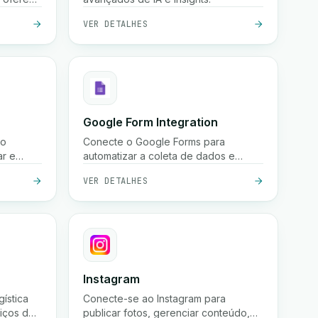
endas
VER DETALHES
s
as
atuita,
 e
 todo o
Google Form Integration
do
Conecte o Google Forms para
ar e
automatizar a coleta de dados e
es e
otimizar fluxos de trabalho.
VER DETALHES
os.
Instagram
gística
Conecte-se ao Instagram para
iços de
publicar fotos, gerenciar conteúdo,