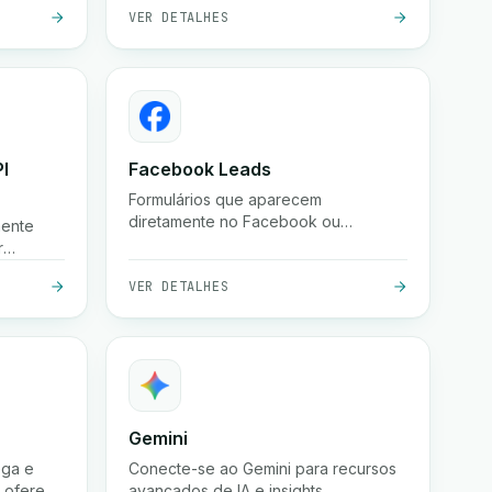
.
retirada. Automatize a logística com
VER DETALHES
esta poderosa integração.
I
Facebook Leads
Formulários que aparecem
diretamente no Facebook ou
mente
Instagram. As empresas podem
r
coletar esses leads instantaneamente.
úncios.
VER DETALHES
núncios
Gemini
ega e
Conecte-se ao Gemini para recursos
e oferece
avançados de IA e insights.