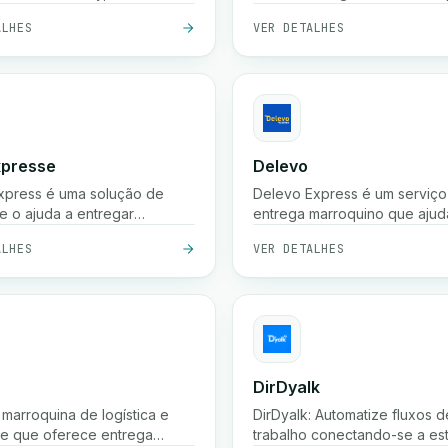
ma de terceiros. Otimize
criar envios, rastrear encom
ALHES
VER DETALHES
os e aumente a
listar tarifas, etc.
idade.
xpresse
Delevo
xpress é uma solução de
Delevo Express é um serviço
e o ajuda a entregar
entrega marroquino que ajud
das em qualquer lugar de
empresas a enviar pedidos
ALHES
VER DETALHES
s. Também oferece uma
rapidamente entre cidades. 
ma avançada para gerir
em pagamento à cobrança,
te a sua loja e proporciona
expedição rápida e logística 
nefícios adicionais.
última milha para garantir que
encomendas chegam aos clie
tempo.
DirDyalk
marroquina de logística e
DirDyalk: Automatize fluxos d
te que oferece entrega
trabalho conectando-se a es