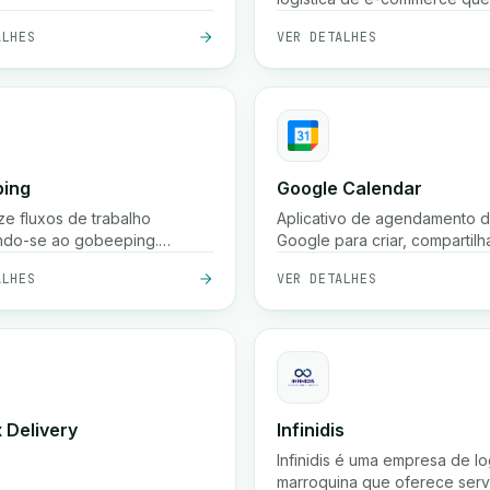
entrega expressa de encom
ALHES
VER DETALHES
(frequentemente 24 horas na
grandes cidades, 48 horas n
cidades menores), recolha gr
armazenamento, embalagem
serviços de rastreamento em
país.
ing
Google Calendar
ze fluxos de trabalho
Aplicativo de agendamento 
ndo-se ao gobeeping.
Google para criar, compartilh
o gobeeping para otimizar
sincronizar eventos, lembret
ALHES
VER DETALHES
cessos.
reuniões em vários dispositiv
 Delivery
Infinidis
Infinidis é uma empresa de lo
marroquina que oferece serv