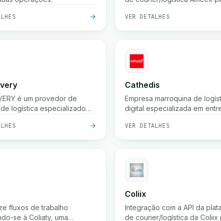
remessas, rastrear encomenda
ALHES
VER DETALHES
tarifas, etc.
ivery
Cathedis
IVERY é um provedor de
Empresa marroquina de logíst
 de logística especializado
digital especializada em ent
r negócios de comércio
última milha, processamento 
ALHES
VER DETALHES
co no Marrocos.
commerce, gestão de pagam
entrega, rastreamento em te
e soluções de armazenament
Coliix
ze fluxos de trabalho
Integração com a API da plat
do-se à Coliaty, uma
de courier/logística da Coliix