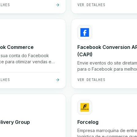
se para enviar alertas de e-
de email com esta integração
ALHES
VER DETALHES
sonalizados com base em
ook Commerce
Facebook Conversion AP
(CAPI)
 sua conta do Facebook
 para otimizar vendas e
Envie eventos do site direta
g.
para o Facebook para melho
atribuição e otimização de an
ALHES
VER DETALHES
Melhore o desempenho de a
com a API de Conversões do
Facebook.
elivery Group
Forcelog
Empresa marroquina de entr
logística de e-commerce qu