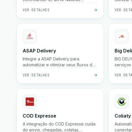
(Nawris).
VER DETALHES
VER DET
ASAP Delivery
Big Del
Integre a ASAP Delivery para
BIG DEL
automatizar e otimizar seus fluxos de
serviços
trabalho de entrega.
em apoia
VER DETALHES
VER DET
eletrôni
COD Expresse
Coliaty
A integração do COD Expresse cuida
Automati
do envio, chegadas, coletas,
conectan