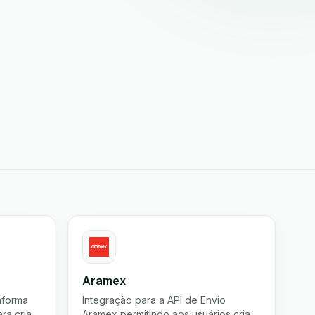
Aramex
aforma
Integração para a API de Envio
ra criar
Aramex permitindo aos usuários criar