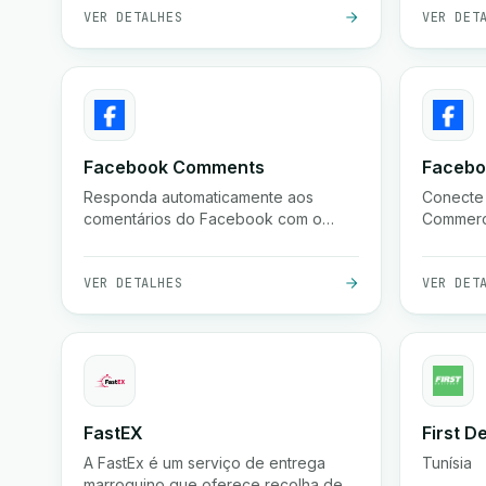
do eGrow.
Conecte-
VER DETALHES
VER DET
mail per
gatilhos.
Facebook Comments
Faceb
Responda automaticamente aos
Conecte
comentários do Facebook com o
Commerce
eGrow para interagir com leads
marketin
instantaneamente e aumentar as
conversões.
VER DETALHES
VER DET
FastEX
First D
A FastEx é um serviço de entrega
Tunísia
marroquino que oferece recolha de