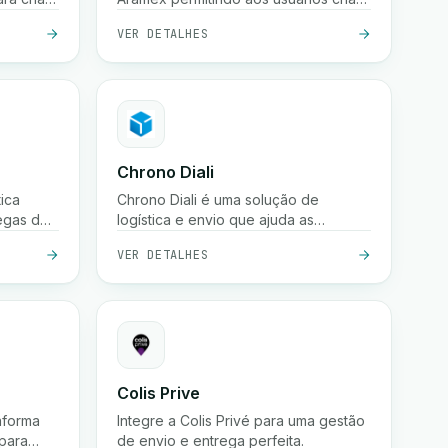
s, listar
remessas, imprimir etiquetas,
VER DETALHES
criar/cancelar coletas e agendar
entregas.
Chrono Diali
ica
Chrono Diali é uma solução de
regas de
logística e envio que ajuda as
de e-
empresas de comércio eletrônico a
VER DETALHES
entos na
gerir entregas de encomendas,
mpo real
rastrear envios em tempo real e
o.
otimizar seus processos de
atendimento com facilidade.
Colis Prive
aforma
Integre a Colis Privé para uma gestão
 para
de envio e entrega perfeita.