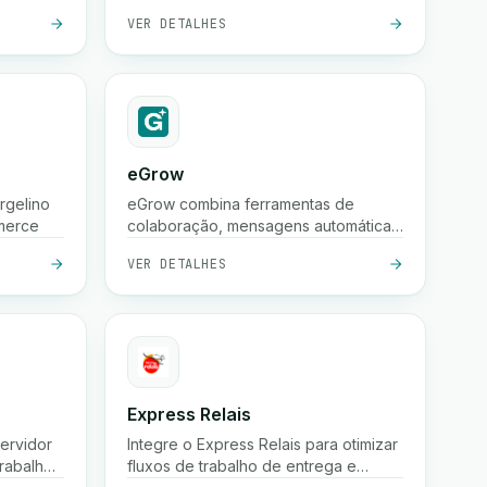
faturas, clientes, produtos e
VER DETALHES
contabilidade num só lugar.
eGrow
rgelino
eGrow combina ferramentas de
merce
colaboração, mensagens automáticas
do WhatsApp e fluxos de trabalho
VER DETALHES
poderosos em uma única plataforma
integrada, ajudando empresas de
comércio eletrônico a crescer,
envolver clientes e gerir operações
de forma contínua.
Express Relais
servidor
Integre o Express Relais para otimizar
trabalho
fluxos de trabalho de entrega e