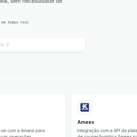
real, sem necessidade de
 em tempo real
Ameex
-se com a Amana para
Integração com a API da plat
 suas operações.
de courier/logística Ameex pa