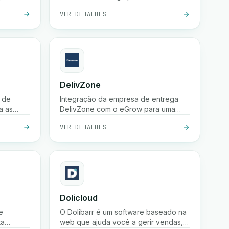
endas,
VER DETALHES
DelivZone
 de
Integração da empresa de entrega
a as
DelivZone com o eGrow para uma
experiência eficiente e confiável para
VER DETALHES
Foca-se
o seu negócio online.
fiável de
 as
ntes a
Dolicloud
e
O Dolibarr é um software baseado na
ta
web que ajuda você a gerir vendas,