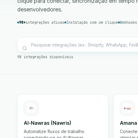
clique para conectar, sincronização em tempo 
desenvolvedores.
98+
integrações ativas
Instalação com um clique
Webhooks
98 integrações disponíveis
Al-Nawras (Nawris)
Amana
Automatize fluxos de trabalho
Conecte
conectando-se ao Al-Nawras
otimizar