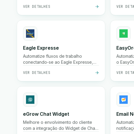
Livraison.
rápida d
VER DETALHES
VER DET
em 24 ho
embalag
e ampla 
cidades 
Eagle Expresse
EasyOr
Automatize fluxos de trabalho
Automati
conectando-se ao Eagle Expresse,
o EasyOr
uma plataforma poderosa de
perfeita
VER DETALHES
VER DET
terceiros.
fluxos d
de pedid
eGrow Chat Widget
Email N
Melhore o envolvimento do cliente
Automati
com a integração do Widget de Chat
notifica