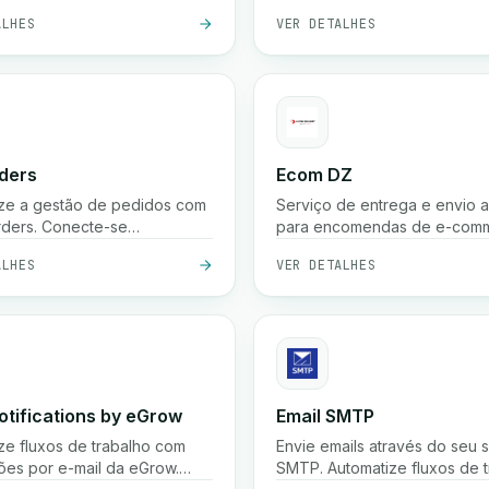
e encomendas (muitas vezes
plataforma de terceiros.
ALHES
VER DETALHES
ras), armazenamento,
em, confirmação de pedidos
cobertura em centenas de
em Marrocos.
ders
Ecom DZ
ze a gestão de pedidos com
Serviço de entrega e envio a
ders. Conecte-se
para encomendas de e-com
mente para otimizar os seus
ALHES
VER DETALHES
e trabalho de processamento
os.
otifications by eGrow
Email SMTP
ze fluxos de trabalho com
Envie emails através do seu 
ções por e-mail da eGrow.
SMTP. Automatize fluxos de 