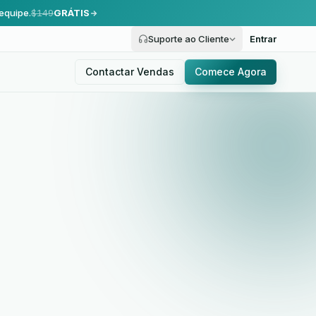
equipe.
$149
GRÁTIS
Suporte ao Cliente
Entrar
Contactar Vendas
Comece Agora