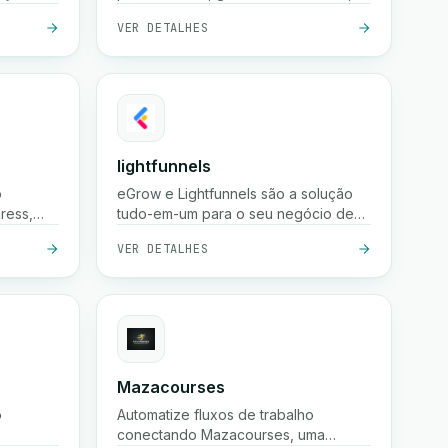
todo o
visualizar insights e automatizar sua
VER DETALHES
o e
presença nas redes sociais usando a
pções de
API Graph do Instagram.
em 24
o real.
lightfunnels
o
eGrow e Lightfunnels são a solução
ress,
tudo-em-um para o seu negócio de
E-Commerce
VER DETALHES
Mazacourses
o
Automatize fluxos de trabalho
conectando Mazacourses, uma