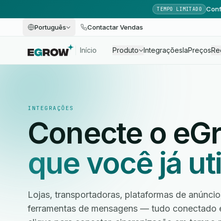
Conf
TEMPO LIMITADO
Português
Contactar Vendas
Início
Produto
Integrações
Ia
Preços
Re
INTEGRAÇÕES
Conecte o eG
que você já uti
Lojas, transportadoras, plataformas de anúnc
ferramentas de mensagens — tudo conectado 