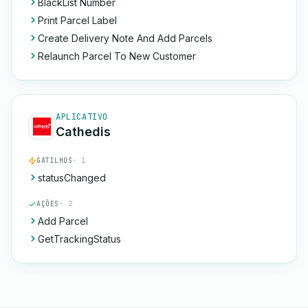
BlackList Number
Print Parcel Label
Create Delivery Note And Add Parcels
Relaunch Parcel To New Customer
APLICATIVO
Cathedis
GATILHOS
· 1
statusChanged
AÇÕES
· 2
Add Parcel
GetTrackingStatus