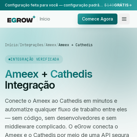
Configuração feita para você — configuração padrão, realizada pela nossa equipe.
$149
GRÁTIS
Início
Comece Agora
Início
/
Integrações
/
Ameex
/
Ameex + Cathedis
INTEGRAÇÃO VERIFICADA
Ameex
+
Cathedis
Integração
Conecte o Ameex ao Cathedis em minutos e
automatize qualquer fluxo de trabalho entre eles
— sem código, sem desenvolvedores e sem
middleware complicado. O eGrow conecta o
Ameex e o Cathedis por meio de uma API segura