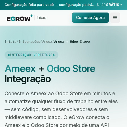
Configuração feita para você — configuração padrão, realizada pela nossa equipe.
$149
GRÁTIS
Início
Comece Agora
Início
/
Integrações
/
Ameex
/
Ameex + Odoo Store
INTEGRAÇÃO VERIFICADA
Ameex
+
Odoo Store
Integração
Conecte o Ameex ao Odoo Store em minutos e
automatize qualquer fluxo de trabalho entre eles
— sem código, sem desenvolvedores e sem
middleware complicado. O eGrow conecta o
Ameex e o Odoo Store por meio de uma API