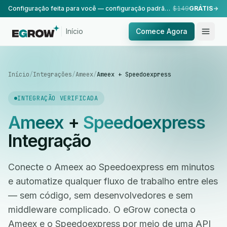
Configuração feita para você — configuração padrão, realizada pela nossa equipe.
$149
GRÁTIS
Início
Comece Agora
Início
/
Integrações
/
Ameex
/
Ameex + Speedoexpress
INTEGRAÇÃO VERIFICADA
Ameex
+
Speedoexpress
Integração
Conecte o Ameex ao Speedoexpress em minutos
e automatize qualquer fluxo de trabalho entre eles
— sem código, sem desenvolvedores e sem
middleware complicado. O eGrow conecta o
Ameex e o Speedoexpress por meio de uma API