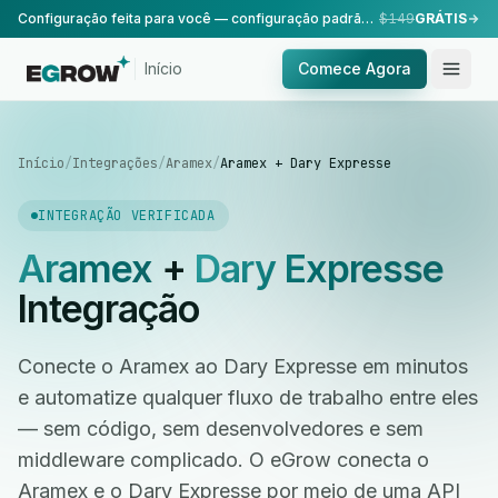
Configuração feita para você — configuração padrão, realizada pela nossa equipe.
$149
GRÁTIS
Início
Comece Agora
Início
/
Integrações
/
Aramex
/
Aramex + Dary Expresse
INTEGRAÇÃO VERIFICADA
Aramex
+
Dary Expresse
Integração
Conecte o Aramex ao Dary Expresse em minutos
e automatize qualquer fluxo de trabalho entre eles
— sem código, sem desenvolvedores e sem
middleware complicado. O eGrow conecta o
Aramex e o Dary Expresse por meio de uma API