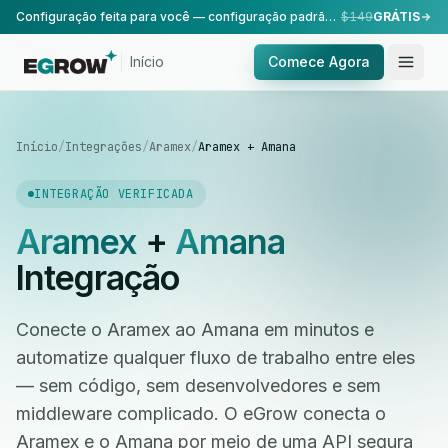
Configuração feita para você — configuração padrão, realizada pela nossa equipe.
$149
GRÁTIS
Início
Comece Agora
Início
/
Integrações
/
Aramex
/
Aramex + Amana
INTEGRAÇÃO VERIFICADA
Aramex
+
Amana
Integração
Conecte o Aramex ao Amana em minutos e
automatize qualquer fluxo de trabalho entre eles
— sem código, sem desenvolvedores e sem
middleware complicado. O eGrow conecta o
Aramex e o Amana por meio de uma API segura