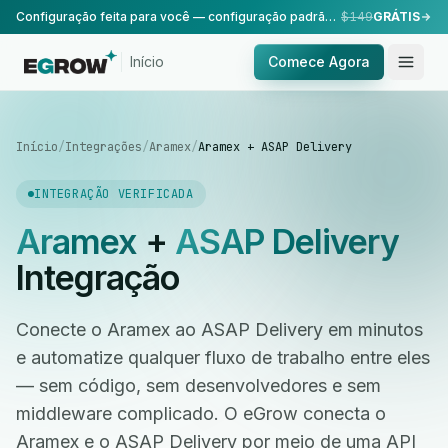
Configuração feita para você — configuração padrão, realizada pela nossa equipe.
$149
GRÁTIS
Início
Comece Agora
Início
/
Integrações
/
Aramex
/
Aramex + ASAP Delivery
INTEGRAÇÃO VERIFICADA
Aramex
+
ASAP Delivery
Integração
Conecte o Aramex ao ASAP Delivery em minutos
e automatize qualquer fluxo de trabalho entre eles
— sem código, sem desenvolvedores e sem
middleware complicado. O eGrow conecta o
Aramex e o ASAP Delivery por meio de uma API