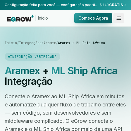
Configuração feita para você — configuração padrão, realizada pela nossa equipe.
$149
GRÁTIS
Início
Comece Agora
Início
/
Integrações
/
Aramex
/
Aramex + ML Ship Africa
INTEGRAÇÃO VERIFICADA
Aramex
+
ML Ship Africa
Integração
Conecte o Aramex ao ML Ship Africa em minutos
e automatize qualquer fluxo de trabalho entre eles
— sem código, sem desenvolvedores e sem
middleware complicado. O eGrow conecta o
Aramex e o ML Ship Africa por meio de uma API