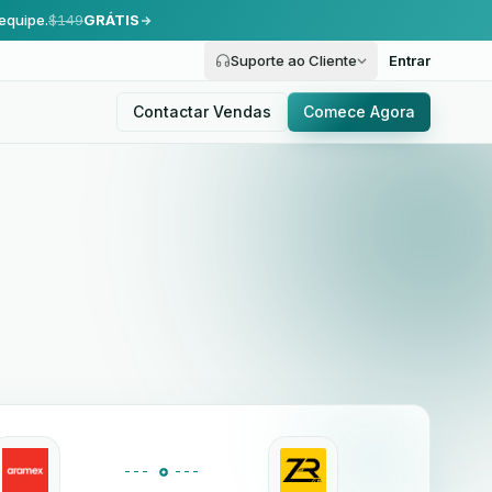
equipe.
$149
GRÁTIS
Suporte ao Cliente
Entrar
Contactar Vendas
Comece Agora