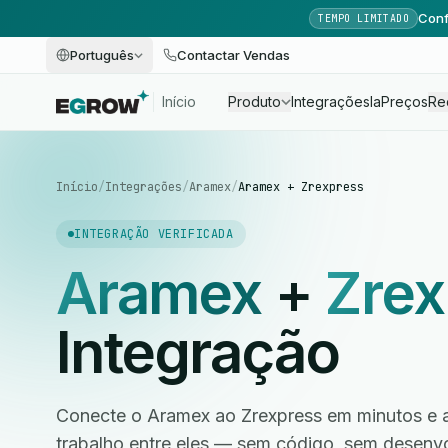
Conf
TEMPO LIMITADO
Português
Contactar Vendas
Início
Produto
Integrações
Ia
Preços
Re
Início
/
Integrações
/
Aramex
/
Aramex + Zrexpress
INTEGRAÇÃO VERIFICADA
Aramex
+
Zrex
Integração
Conecte o Aramex ao Zrexpress em minutos e a
trabalho entre eles — sem código, sem desen