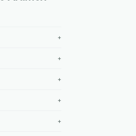
+
+
+
+
+