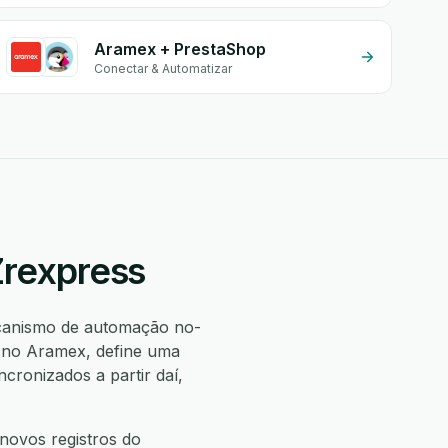
Aramex + PrestaShop
Conectar & Automatizar
Zrexpress
canismo de automação no-
o no Aramex, define uma
ronizados a partir daí,
novos registros do