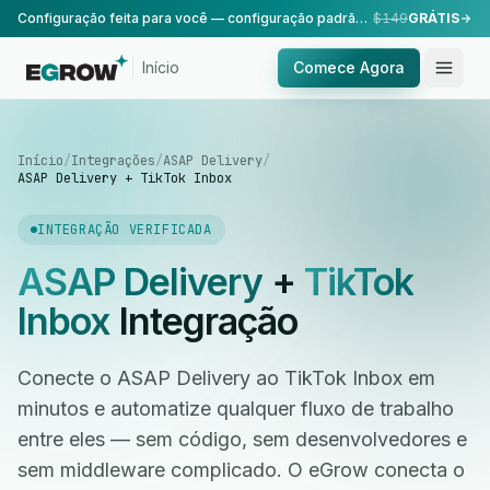
Configuração feita para você — configuração padrão, realizada pela nossa equipe.
$149
GRÁTIS
Início
Comece Agora
Início
/
Integrações
/
ASAP Delivery
/
ASAP Delivery + TikTok Inbox
INTEGRAÇÃO VERIFICADA
ASAP Delivery
+
TikTok
Inbox
Integração
Conecte o ASAP Delivery ao TikTok Inbox em
minutos e automatize qualquer fluxo de trabalho
entre eles — sem código, sem desenvolvedores e
sem middleware complicado. O eGrow conecta o