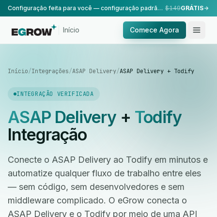
Configuração feita para você — configuração padrão, realizada pela nossa equipe.
$149
GRÁTIS
Início
Comece Agora
Início
/
Integrações
/
ASAP Delivery
/
ASAP Delivery + Todify
INTEGRAÇÃO VERIFICADA
ASAP Delivery
+
Todify
Integração
Conecte o ASAP Delivery ao Todify em minutos e
automatize qualquer fluxo de trabalho entre eles
— sem código, sem desenvolvedores e sem
middleware complicado. O eGrow conecta o
ASAP Delivery e o Todify por meio de uma API