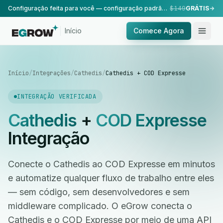
Configuração feita para você — configuração padrão, realizada pela nossa equipe.
$149
GRÁTIS
Início
Comece Agora
Início
/
Integrações
/
Cathedis
/
Cathedis + COD Expresse
INTEGRAÇÃO VERIFICADA
Cathedis
+
COD Expresse
Integração
Conecte o Cathedis ao COD Expresse em minutos
e automatize qualquer fluxo de trabalho entre eles
— sem código, sem desenvolvedores e sem
middleware complicado. O eGrow conecta o
Cathedis e o COD Expresse por meio de uma API