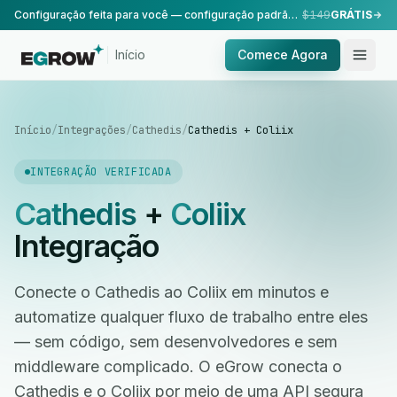
Configuração feita para você — configuração padrão, realizada pela nossa equipe.
$149
GRÁTIS
Início
Comece Agora
Início
/
Integrações
/
Cathedis
/
Cathedis + Coliix
INTEGRAÇÃO VERIFICADA
Cathedis
+
Coliix
Integração
Conecte o Cathedis ao Coliix em minutos e
automatize qualquer fluxo de trabalho entre eles
— sem código, sem desenvolvedores e sem
middleware complicado. O eGrow conecta o
Cathedis e o Coliix por meio de uma API segura