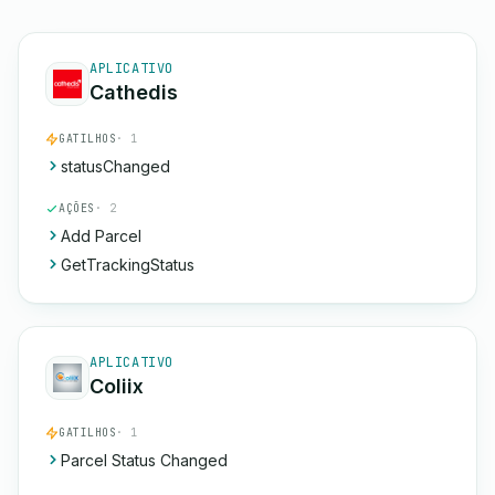
APLICATIVO
Cathedis
GATILHOS
· 1
statusChanged
AÇÕES
· 2
Add Parcel
GetTrackingStatus
APLICATIVO
Coliix
GATILHOS
· 1
Parcel Status Changed