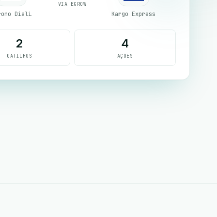
VIA EGROW
rono Diali
Kargo Express
2
4
GATILHOS
AÇÕES