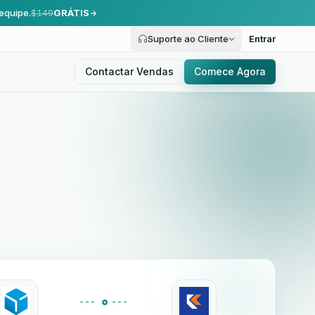
equipe.
$149
GRÁTIS
Suporte ao Cliente
Entrar
Contactar Vendas
Comece Agora