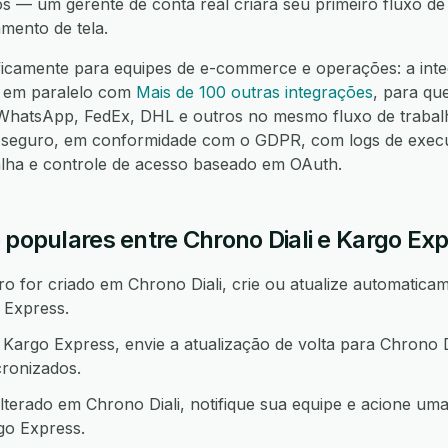
os — um gerente de conta real criará seu primeiro fluxo d
mento de tela.
ficamente para equipes de e-commerce e operações: a inte
a em paralelo com
Mais de 100 outras integrações
, para qu
hatsApp, FedEx, DHL e outros no mesmo fluxo de trabalh
seguro, em conformidade com o GDPR, com logs de execuç
alha e controle de acesso baseado em OAuth.
 populares entre Chrono Diali e Kargo Ex
 for criado em Chrono Diali, crie ou atualize automaticam
 Express.
argo Express, envie a atualização de volta para Chrono D
ronizados.
terado em Chrono Diali, notifique sua equipe e acione um
o Express.