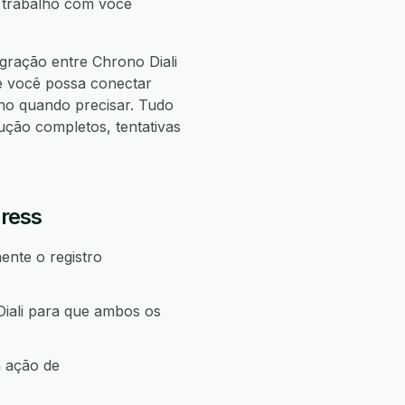
e trabalho com você
gração entre Chrono Diali
e você possa conectar
o quando precisar. Tudo
ão completos, tentativas
press
ente o registro
iali para que ambos os
a ação de