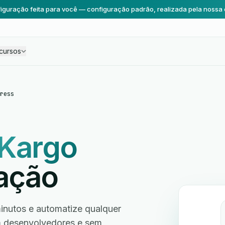
iguração feita para você — configuração padrão, realizada pela nossa 
cursos
ress
Kargo
ação
inutos e automatize qualquer
em desenvolvedores e sem