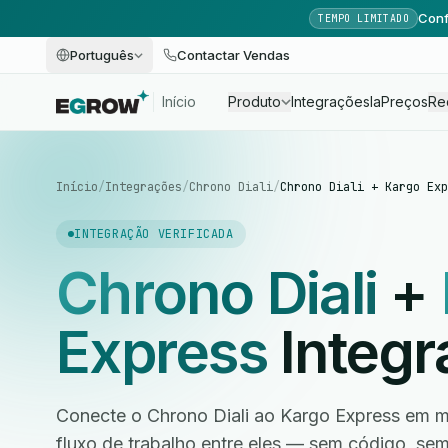
Conf
TEMPO LIMITADO
Português
Contactar Vendas
Início
Produto
Integrações
Ia
Preços
Re
Início
/
Integrações
/
Chrono Diali
/
Chrono Diali + Kargo Exp
INTEGRAÇÃO VERIFICADA
Chrono Diali
+
Express
Integr
Conecte o Chrono Diali ao Kargo Express em m
fluxo de trabalho entre eles — sem código, s