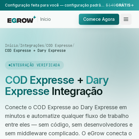
Configuração feita para você — configuração padrão, realizada pela nossa equipe.
$149
GRÁTIS
Início
Comece Agora
Início
/
Integrações
/
COD Expresse
/
COD Expresse + Dary Expresse
INTEGRAÇÃO VERIFICADA
COD Expresse
+
Dary
Expresse
Integração
Conecte o COD Expresse ao Dary Expresse em
minutos e automatize qualquer fluxo de trabalho
entre eles — sem código, sem desenvolvedores e
sem middleware complicado. O eGrow conecta o