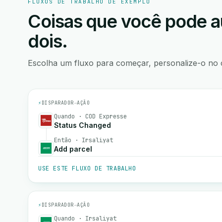
FLUXOS DE TRABALHO DE EXEMPLO
Coisas que você pode a
dois.
Escolha um fluxo para começar, personalize-o no 
⚡
DISPARADOR
→
AÇÃO
Quando · COD Expresse
Status Changed
Então · Irsaliyat
Add parcel
USE ESTE FLUXO DE TRABALHO
⚡
DISPARADOR
→
AÇÃO
Quando · Irsaliyat