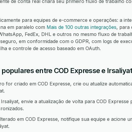
nte de conta real criará seu primeiro fluxo de trabalho 
ificamente para equipes de e-commerce e operações: a int
iona em paralelo com
Mais de 100 outras integrações
, para
hatsApp, FedEx, DHL e outros no mesmo fluxo de trabalh
seguro, em conformidade com o GDPR, com logs de execuç
alha e controle de acesso baseado em OAuth.
 populares entre COD Expresse e Irsaliya
 for criado em COD Expresse, crie ou atualize automatic
at.
saliyat, envie a atualização de volta para COD Expresse
ronizados.
lterado em COD Expresse, notifique sua equipe e acione 
yat.