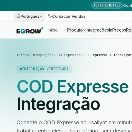
Conf
TEMPO LIMITADO
Português
Contactar Vendas
Início
Produto
Integrações
Ia
Preços
Re
Início
/
Integrações
/
COD Expresse
/
COD Expresse + Irsaliyat
INTEGRAÇÃO VERIFICADA
COD Expresse
Integração
Conecte o COD Expresse ao Irsaliyat em minuto
trabalho entre eles — sem código, sem desen