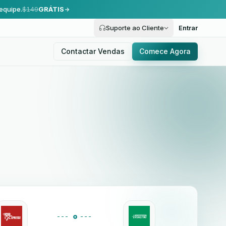
equipe.
$149
GRÁTIS
Suporte ao Cliente
Entrar
Contactar Vendas
Comece Agora