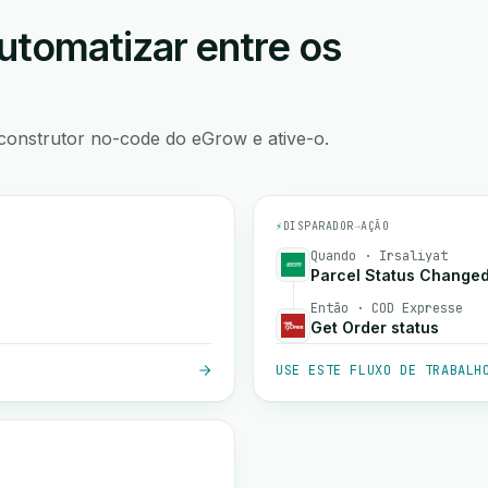
utomatizar entre os
construtor no-code do eGrow e ative-o.
⚡
DISPARADOR
→
AÇÃO
Quando · Irsaliyat
Parcel Status Change
Então · COD Expresse
Get Order status
USE ESTE FLUXO DE TRABALH