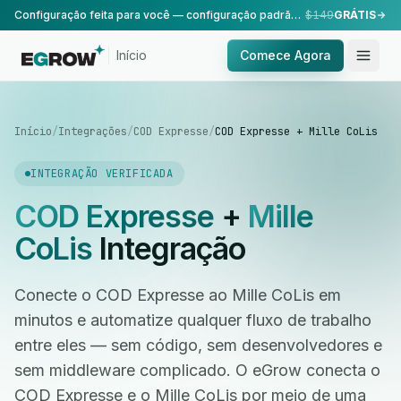
Configuração feita para você — configuração padrão, realizada pela nossa equipe.
$149
GRÁTIS
Início
Comece Agora
Início
/
Integrações
/
COD Expresse
/
COD Expresse + Mille CoLis
INTEGRAÇÃO VERIFICADA
COD Expresse
+
Mille
CoLis
Integração
Conecte o COD Expresse ao Mille CoLis em
minutos e automatize qualquer fluxo de trabalho
entre eles — sem código, sem desenvolvedores e
sem middleware complicado. O eGrow conecta o
COD Expresse e o Mille CoLis por meio de uma